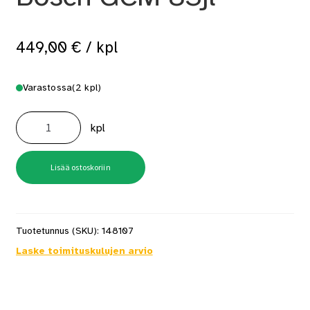
449,00
€
/ kpl
Varastossa
(2 kpl)
Katkaisu-
ja
kpl
jiirisaha
Bosch
GCM
8Sjl
määrä
Lisää ostoskoriin
Tuotetunnus (SKU):
148107
Laske toimituskulujen arvio