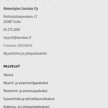
Rakentajan Sarokas Oy
Polttolaitoksenkatu 17
20380 Turku
02 275 2050
myynti@sarokas.fi
Y-tunnus: 0915304-6
Myyntitiimi ja yhteyshenkilöt
PALVELUT
Yleistä
Myynti- ja asiantuntijapalvelut
Remontti- ja asennuspalvelut
Suunnittelu ja mittatilausratkaisut
Kuljetus- ja työmaatoimitukset