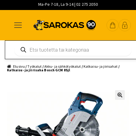
Ma-Pe 7-18, La 9-14 | 02 275 2050
Siirry
Siirry
Siirry
navigointiin
sisältöön
pääsisältöön
Products
search
Etusivu
/
Työkalut
/
Akku- ja sähkötyökalut
/
Katkaisu- ja jiirisahat
/
Katkaisu- ja jiirisaha Bosch GCM 8Sjl