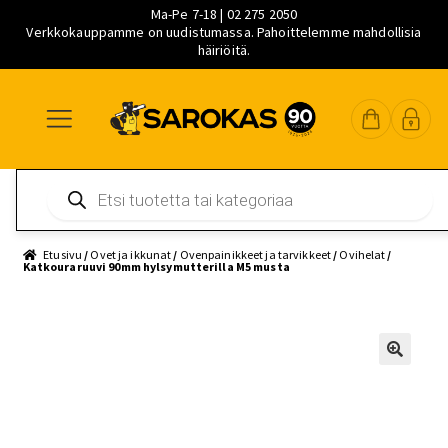
Ma-Pe 7-18 | 02 275 2050
Verkkokauppamme on uudistumassa. Pahoittelemme mahdollisia
häiriöitä.
Siirry
Siirry
Siirry
navigointiin
sisältöön
pääsisältöön
Products
search
Etusivu
/
Ovet ja ikkunat
/
Ovenpainikkeet ja tarvikkeet
/
Ovihelat
/
Katkouraruuvi 90mm hylsymutterilla M5 musta