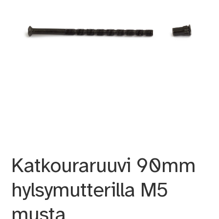
Katkouraruuvi 90mm
hylsymutterilla M5
musta