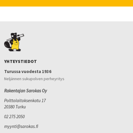
YHTEYSTIEDOT
Turussa vuodesta 1936
Neljännen sukupolven perheyritys
Rakentajan Sarokas Oy
Polttolaitoksenkatu 17
20380 Turku
02 275 2050
myynti@sarokas.fi