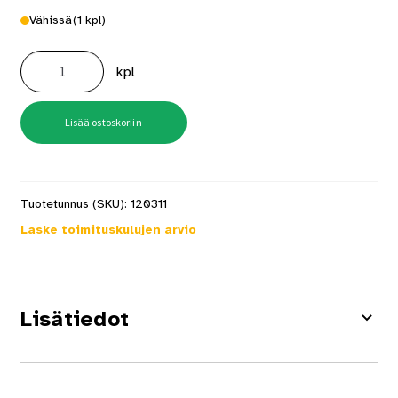
Vähissä
(1 kpl)
Kirjain
B
kpl
BB
Musta
Rst
määrä
Lisää ostoskoriin
Tuotetunnus (SKU):
120311
Laske toimituskulujen arvio
Lisätiedot