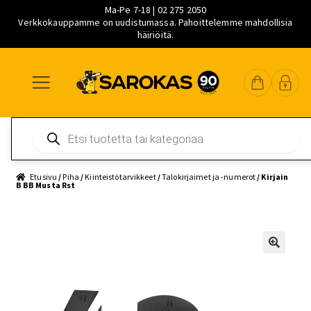
Ma-Pe 7-18 | 02 275 2050
Verkkokauppamme on uudistumassa. Pahoittelemme mahdollisia
häiriöitä.
Siirry
Siirry
Siirry
navigointiin
sisältöön
pääsisältöön
Products
search
Etusivu
/
Piha
/
Kiinteistötarvikkeet
/
Talokirjaimet ja -numerot
/ Kirjain
B BB Musta Rst