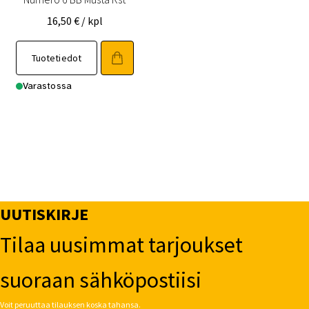
16,50
€
/ kpl
Tuotetiedot
Varastossa
UUTISKIRJE
Tilaa uusimmat tarjoukset
suoraan sähköpostiisi
Voit peruuttaa tilauksen koska tahansa.