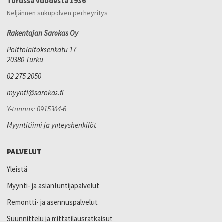
Turussa vuodesta 1936
Neljännen sukupolven perheyritys
Rakentajan Sarokas Oy
Polttolaitoksenkatu 17
20380 Turku
02 275 2050
myynti@sarokas.fi
Y-tunnus: 0915304-6
Myyntitiimi ja yhteyshenkilöt
PALVELUT
Yleistä
Myynti- ja asiantuntijapalvelut
Remontti- ja asennuspalvelut
Suunnittelu ja mittatilausratkaisut