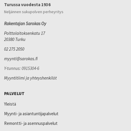
Turussa vuodesta 1936
Neljännen sukupolven perheyritys
Rakentajan Sarokas Oy
Polttolaitoksenkatu 17
20380 Turku
02 275 2050
myynti@sarokas.fi
Y-tunnus: 0915304-6
Myyntitiimi ja yhteyshenkilöt
PALVELUT
Yleistä
Myynti- ja asiantuntijapalvelut
Remontti- ja asennuspalvelut