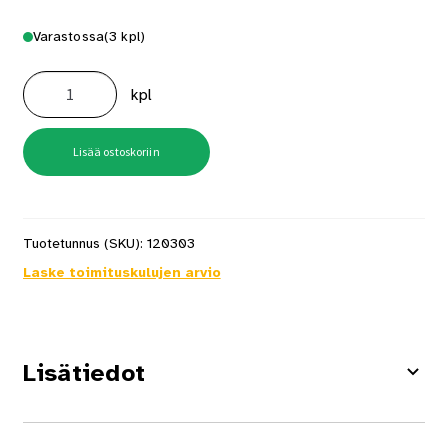
Varastossa
(3 kpl)
Numero
3
kpl
BB
Musta
Rst
määrä
Lisää ostoskoriin
Tuotetunnus (SKU):
120303
Laske toimituskulujen arvio
Lisätiedot