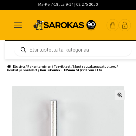
Ma-Pe 7-18, La 9-14 | 02 275 2050
Siirry
Siirry
Siirry
navigointiin
sisältöön
pääsisältöön
Products
search
Etusivu
/
Rakentaminen
/
Tarvikkeet
/
Muut rautakauppatuotteet
/
Koukut ja naulakot
/ Koulukoukku 185mm St/Cr Kromattu