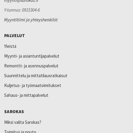
myynti@sarokas.fi
Y-tunnus: 0915304-6
Myyntitiimi ja yhteyshenkilöt
PALVELUT
Yleistä
Myynti- ja asiantuntijapalvelut
Remontti- ja asennuspalvelut
Suunnittelu ja mittatilausratkaisut
Kuljetus- ja työmaatoimitukset
Sahaus- ja mittapalvelut
SAROKAS
Miksi valita Sarokas?
Toimitus ja nouto