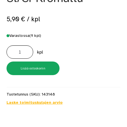
5,90
€
/ kpl
Varastossa
(9 kpl)
Koulukoukku
185mm
kpl
St/Cr
Kromattu
määrä
Lisää ostoskoriin
Tuotetunnus (SKU):
143148
Laske toimituskulujen arvio