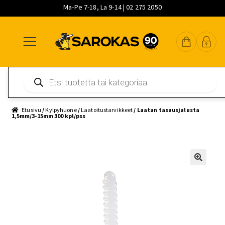
Ma-Pe 7-18, La 9-14 | 02 275 2050
Siirry
Siirry
Siirry
navigointiin
sisältöön
pääsisältöön
Products
search
Etusivu
/
Kylpyhuone
/
Laatoitustarvikkeet
/ Laatan tasausjalusta
1,5mm/3-15mm 300 kpl/pss