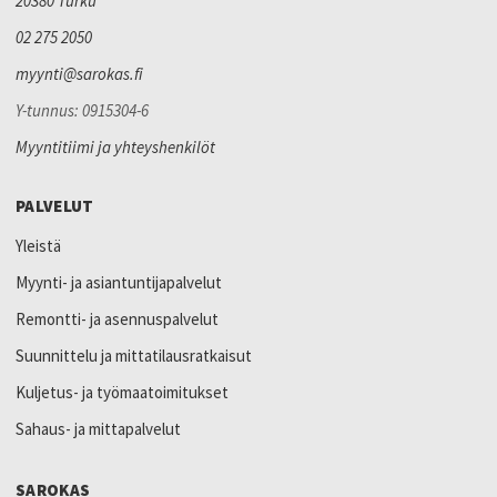
20380 Turku
02 275 2050
myynti@sarokas.fi
Y-tunnus: 0915304-6
Myyntitiimi ja yhteyshenkilöt
PALVELUT
Yleistä
Myynti- ja asiantuntijapalvelut
Remontti- ja asennuspalvelut
Suunnittelu ja mittatilausratkaisut
Kuljetus- ja työmaatoimitukset
Sahaus- ja mittapalvelut
SAROKAS