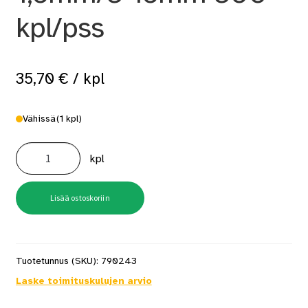
kpl/pss
35,70
€
/ kpl
Vähissä
(1 kpl)
Laatan
tasausjalusta
kpl
1,5mm/3-
15mm
300
kpl/pss
määrä
Lisää ostoskoriin
Tuotetunnus (SKU):
790243
Laske toimituskulujen arvio