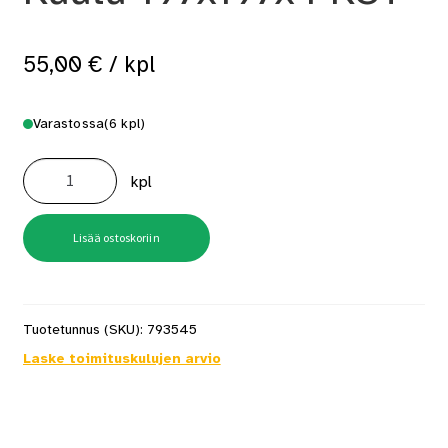
55,00
€
/ kpl
Varastossa
(6 kpl)
Lattiakaivonkansi
Ruutu
kpl
197x197x4
RST
määrä
Lisää ostoskoriin
Tuotetunnus (SKU):
793545
Laske toimituskulujen arvio