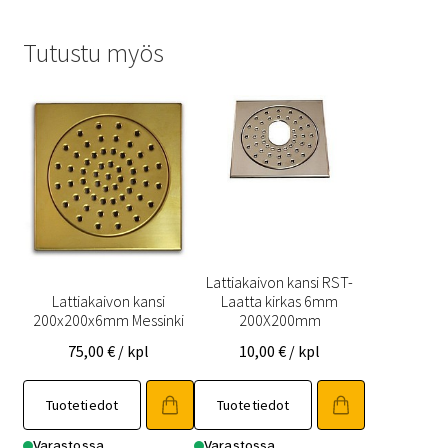
Tutustu myös
Lattiakaivon kansi RST-
Lattiakaivon kansi
Laatta kirkas 6mm
200x200x6mm Messinki
200X200mm
75,00
€
/ kpl
10,00
€
/ kpl
Tuotetiedot
Tuotetiedot
Varastossa
Varastossa