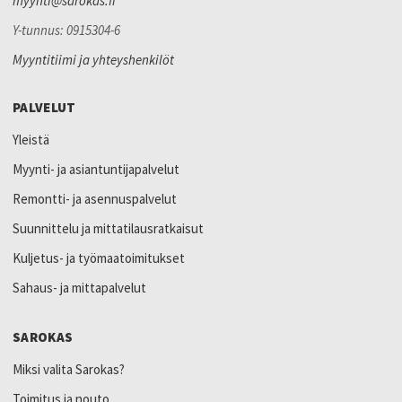
myynti@sarokas.fi
Y-tunnus: 0915304-6
Myyntitiimi ja yhteyshenkilöt
PALVELUT
Yleistä
Myynti- ja asiantuntijapalvelut
Remontti- ja asennuspalvelut
Suunnittelu ja mittatilausratkaisut
Kuljetus- ja työmaatoimitukset
Sahaus- ja mittapalvelut
SAROKAS
Miksi valita Sarokas?
Toimitus ja nouto