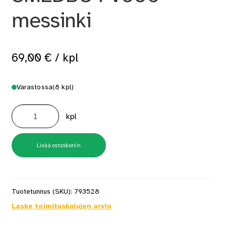
messinki
69,00
€
/ kpl
Varastossa
(8 kpl)
Lattiakaivon
kansi
kpl
SMEDBO
FV506
messinki
määrä
Lisää ostoskoriin
Tuotetunnus (SKU):
793528
Laske toimituskulujen arvio