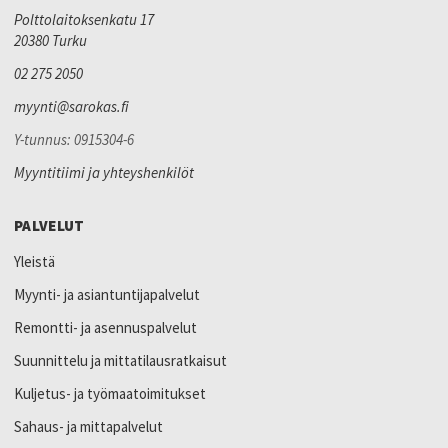
Polttolaitoksenkatu 17
20380 Turku
02 275 2050
myynti@sarokas.fi
Y-tunnus: 0915304-6
Myyntitiimi ja yhteyshenkilöt
PALVELUT
Yleistä
Myynti- ja asiantuntijapalvelut
Remontti- ja asennuspalvelut
Suunnittelu ja mittatilausratkaisut
Kuljetus- ja työmaatoimitukset
Sahaus- ja mittapalvelut