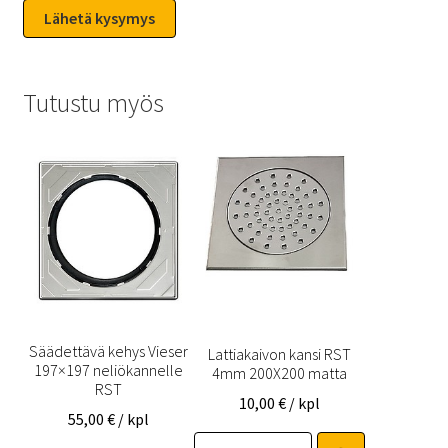
Tutustu myös
Säädettävä kehys Vieser
Lattiakaivon kansi RST
197×197 neliökannelle
4mm 200X200 matta
RST
10,00
€
/ kpl
55,00
€
/ kpl