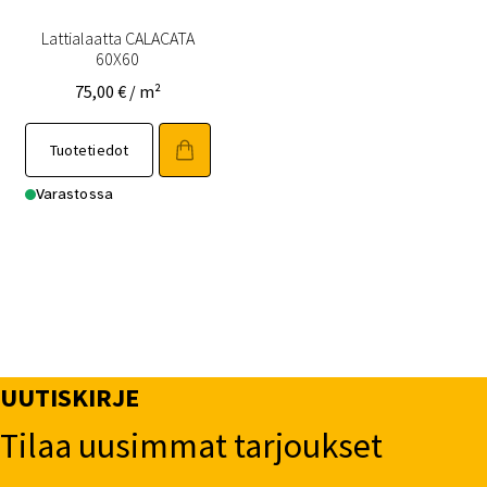
Lattialaatta CALACATA
60X60
75,00
€
/ m²
Tuotetiedot
Varastossa
UUTISKIRJE
Tilaa uusimmat tarjoukset