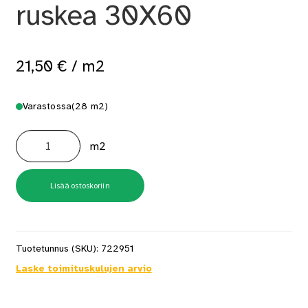
ruskea 30X60
21,50
€
/ m2
Varastossa
(28 m2)
Lattialaatta
Galaxy
m2
ruskea
30X60
määrä
Lisää ostoskoriin
Tuotetunnus (SKU):
722951
Laske toimituskulujen arvio