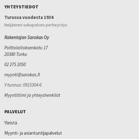
YHTEYSTIEDOT
Turussa vuodesta 1936
Neljännen sukupolven perheyritys
Rakentajan Sarokas Oy
Polttolaitoksenkatu 17
20380 Turku
02 275 2050
myynti@sarokas.fi
Y-tunnus: 0915304-6
Myyntitiimi ja yhteyshenkilöt
PALVELUT
Yleistä
Myynti- ja asiantuntijapalvelut