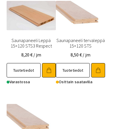
Saunapaneeli Leppä
Saunapaneeli tervaleppä
15×120 STS3 Respect
15×120 STS
8,20
€
/ jm
8,50
€
/ jm
Tällä
Tällä
Tuotetiedot
Tuotetiedot
tuotteella
tuotteella
on
on
Varastossa
Osittain saatavilla
useampi
useampi
muunnelma.
muunnelma.
Voit
Voit
tehdä
tehdä
valinnat
valinnat
tuotteen
tuotteen