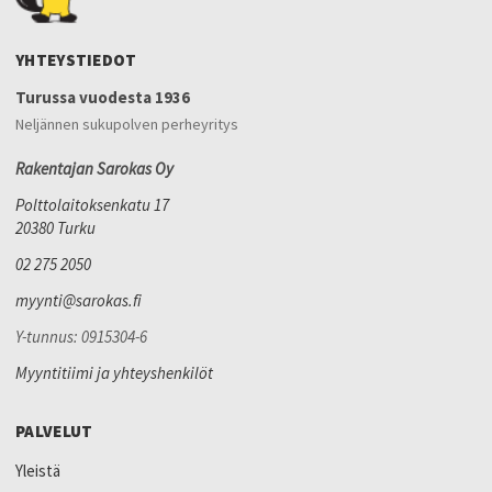
YHTEYSTIEDOT
Turussa vuodesta 1936
Neljännen sukupolven perheyritys
Rakentajan Sarokas Oy
Polttolaitoksenkatu 17
20380 Turku
02 275 2050
myynti@sarokas.fi
Y-tunnus: 0915304-6
Myyntitiimi ja yhteyshenkilöt
PALVELUT
Yleistä