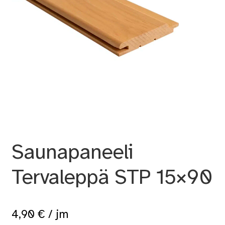
Saunapaneeli
Tervaleppä STP 15×90
4,90
€
/ jm