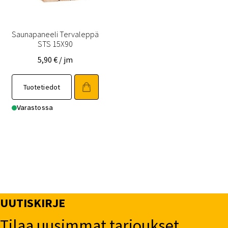
sivulla.
sivulla.
Saunapaneeli Tervaleppä
STS 15X90
5,90
€
/ jm
Tällä
Tuotetiedot
tuotteella
on
Varastossa
useampi
muunnelma.
Voit
tehdä
valinnat
tuotteen
sivulla.
UUTISKIRJE
Tilaa uusimmat tarjoukset