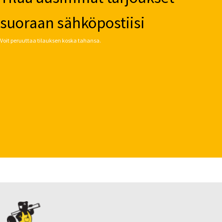
suoraan sähköpostiisi
Voit peruuttaa tilauksen koska tahansa.