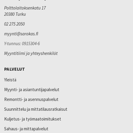
Polttolaitoksenkatu 17
20380 Turku
02 275 2050
myynti@sarokas.fi
Y-tunnus: 0915304-6
Myyntitiimi ja yhteyshenkilöt
PALVELUT
Yleistä
Myynti- ja asiantuntijapalvelut
Remontti- ja asennuspalvelut
Suunnittelu ja mittatilausratkaisut
Kuljetus- ja työmaatoimitukset
Sahaus- ja mittapalvelut