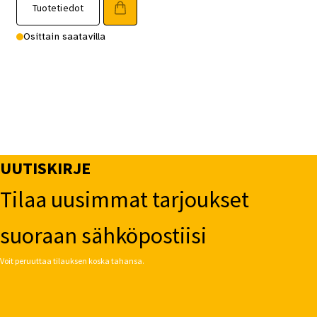
Tuotetiedot
tuotteella
on
Osittain saatavilla
useampi
muunnelma.
Voit
tehdä
valinnat
tuotteen
sivulla.
UUTISKIRJE
Tilaa uusimmat tarjoukset
suoraan sähköpostiisi
Voit peruuttaa tilauksen koska tahansa.