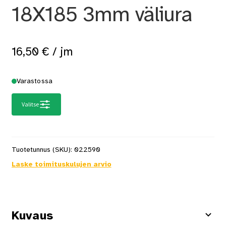
18X185 3mm väliura
16,50
€
/ jm
Varastossa
Valitse
Tuotetunnus (SKU):
022590
Laske toimituskulujen arvio
Kuvaus