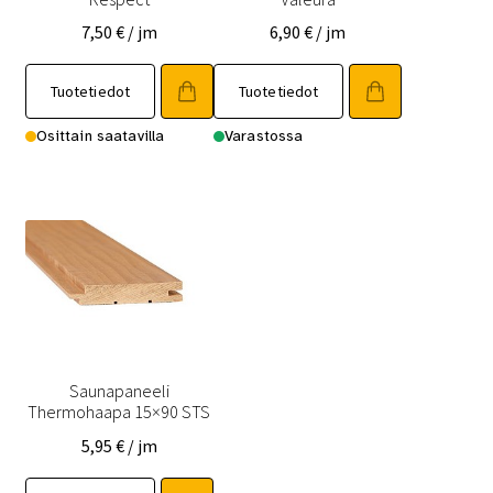
7,50
€
/ jm
6,90
€
/ jm
Tällä
Tällä
Tuotetiedot
Tuotetiedot
tuotteella
tuotteella
on
on
Osittain saatavilla
Varastossa
useampi
useampi
muunnelma.
muunnelma.
Voit
Voit
tehdä
tehdä
valinnat
valinnat
tuotteen
tuotteen
sivulla.
sivulla.
Saunapaneeli
Thermohaapa 15×90 STS
5,95
€
/ jm
Tällä