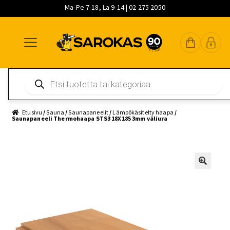
Ma-Pe 7-18, La 9-14 | 02 275 2050
Siirry
Siirry
Siirry
navigointiin
sisältöön
pääsisältöön
Products
search
Etusivu
/
Sauna
/
Saunapaneelit
/
Lämpökäsitelty haapa
/
Saunapaneeli Thermohaapa STS3 18X185 3mm väliura