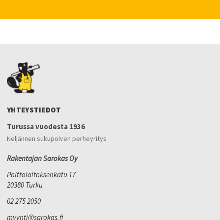
YHTEYSTIEDOT
Turussa vuodesta 1936
Neljännen sukupolven perheyritys
Rakentajan Sarokas Oy
Polttolaitoksenkatu 17
20380 Turku
02 275 2050
myynti@sarokas.fi