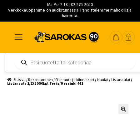
Ma-Pe 7-18 | 02 275 2050
Verkkokauppamme on uudistumassa. Pahoittelemme mahdollisia
häiriöitä.
Siirry
Siirry
Siirry
navigointiin
sisältöön
pääsisältöön
Products
search
Etusivu
/
Rakentaminen
/
Pienrauta ja kiinnikkeet
/
Naulat
/
Listanaulat
/
Listanaula 1,2X20 50kpl Teräs/Messinki 441