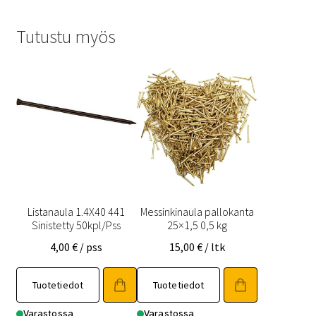
Tutustu myös
Listanaula 1.4X40 441
Messinkinaula pallokanta
Sinistetty 50kpl/Pss
25×1,5 0,5 kg
4,00
€
/ pss
15,00
€
/ ltk
Tuotetiedot
Tuotetiedot
Varastossa
Varastossa