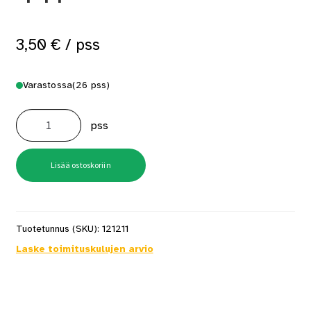
3,50
€
/ pss
Varastossa
(26 pss)
Listanaula
1,2X20
pss
50kpl
Teräs/Messinki
441
määrä
Lisää ostoskoriin
Tuotetunnus (SKU):
121211
Laske toimituskulujen arvio