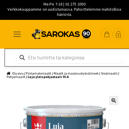
Ma-Pe 7-18 | 02 275 2050
Verkkokauppamme on uudistumassa. Pahoittelemme mahdollisia
häiriöitä.
Siirry
Siirry
Siirry
navigointiin
sisältöön
pääsisältöön
Products
search
Etusivu
/
Pintamateriaalit
/
Maalit ja maalaustyövälineet
/
Sisämaalit
/
Pohjamaalit
/ Luja yleispohjamaali 9 l A