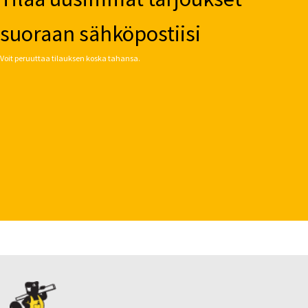
suoraan sähköpostiisi
Voit peruuttaa tilauksen koska tahansa.