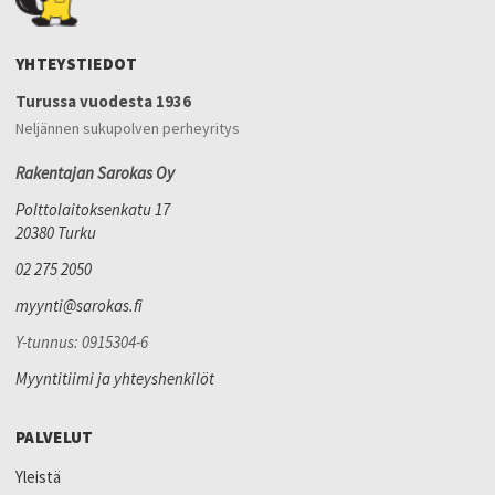
YHTEYSTIEDOT
Turussa vuodesta 1936
Neljännen sukupolven perheyritys
Rakentajan Sarokas Oy
Polttolaitoksenkatu 17
20380 Turku
02 275 2050
myynti@sarokas.fi
Y-tunnus: 0915304-6
Myyntitiimi ja yhteyshenkilöt
PALVELUT
Yleistä