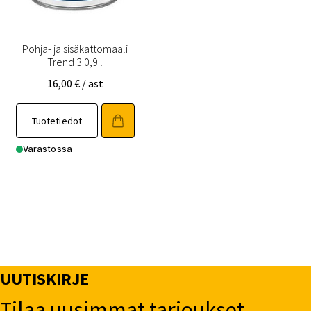
Pohja- ja sisäkattomaali
Trend 3 0,9 l
16,00
€
/ ast
Tuotetiedot
Varastossa
UUTISKIRJE
Tilaa uusimmat tarjoukset