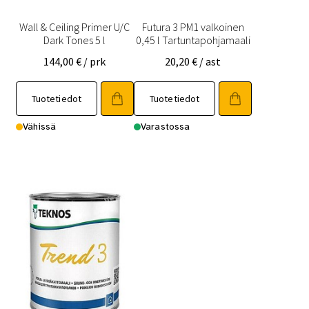
Wall & Ceiling Primer U/C
Futura 3 PM1 valkoinen
Dark Tones 5 l
0,45 l Tartuntapohjamaali
144,00
€
/ prk
20,20
€
/ ast
Tuotetiedot
Tuotetiedot
Vähissä
Varastossa