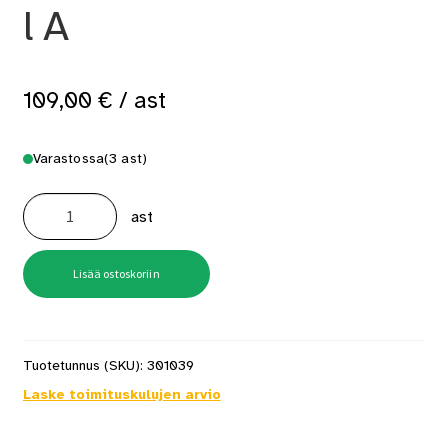
l A
109,00
€
/ ast
Varastossa
(3 ast)
Luja
yleispohjamaali
ast
9
l
A
määrä
Lisää ostoskoriin
Tuotetunnus (SKU):
301039
Laske toimituskulujen arvio