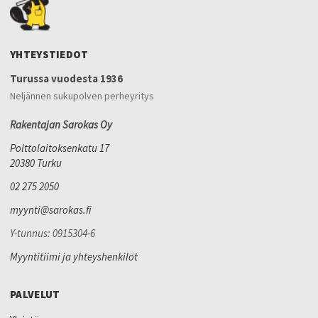
YHTEYSTIEDOT
Turussa vuodesta 1936
Neljännen sukupolven perheyritys
Rakentajan Sarokas Oy
Polttolaitoksenkatu 17
20380 Turku
02 275 2050
myynti@sarokas.fi
Y-tunnus: 0915304-6
Myyntitiimi ja yhteyshenkilöt
PALVELUT