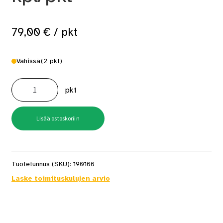
79,00
€
/ pkt
Vähissä
(2 pkt)
M15BAB
10x31,8mm
pkt
Hakanen
10000
kpl/pkt
määrä
Lisää ostoskoriin
Tuotetunnus (SKU):
190166
Laske toimituskulujen arvio