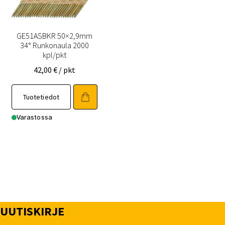
GE51ASBKR 50×2,9mm
34° Runkonaula 2000
kpl/pkt
42,00
€
/ pkt
Tuotetiedot
Varastossa
UUTISKIRJE