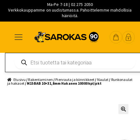
Ma-Pe 7-18 | 02 275 2050
Verkkokauppamme on uudistumassa. Pahoittelemme mahdollisia
häiriöitä.
Siirry
Siirry
Siirry
navigointiin
sisältöön
pääsisältöön
Products
search
Etusivu
/
Rakentaminen
/
Pienrauta ja kiinnikkeet
/
Naulat
/
Runkonaulat
ja hakaset
/ M15BAB 10×31,8mm Hakanen 10000 kpl/pkt