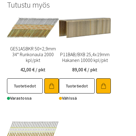
Tutustu myös
GE51ASBKR 50×2,9mm
34° Runkonaula 2000
P11BAB/BXB 25,4x19mm
kpl/pkt
Hakanen 10000 kpl/pkt
42,00
€
/ pkt
89,00
€
/ pkt
Tuotetiedot
Tuotetiedot
Varastossa
Vähissä