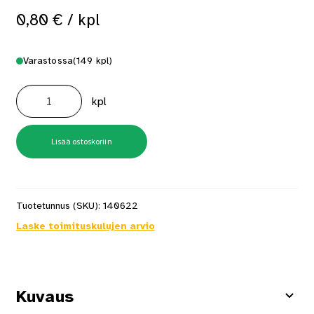
0,80
€
/ kpl
Varastossa
(149 kpl)
Minikulmalevy
40X40X40X2
kpl
J5524440
määrä
Lisää ostoskoriin
Tuotetunnus (SKU):
140622
Laske toimituskulujen arvio
Kuvaus