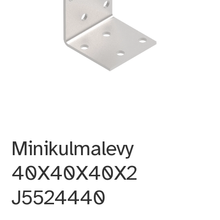
Minikulmalevy
40X40X40X2
J5524440