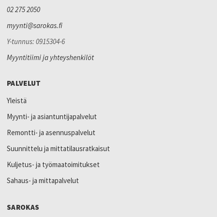
02 275 2050
myynti@sarokas.fi
Y-tunnus: 0915304-6
Myyntitiimi ja yhteyshenkilöt
PALVELUT
Yleistä
Myynti- ja asiantuntijapalvelut
Remontti- ja asennuspalvelut
Suunnittelu ja mittatilausratkaisut
Kuljetus- ja työmaatoimitukset
Sahaus- ja mittapalvelut
SAROKAS