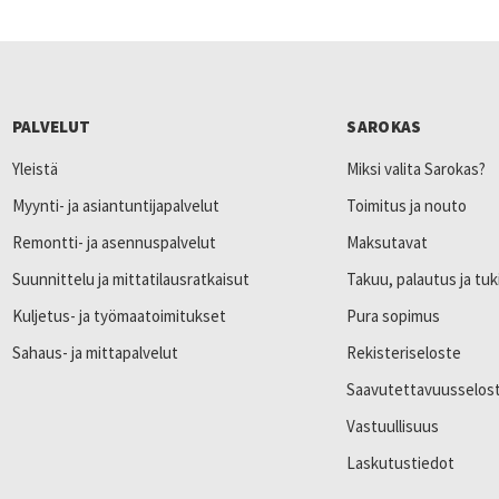
PALVELUT
SAROKAS
Yleistä
Miksi valita Sarokas?
Myynti- ja asiantuntijapalvelut
Toimitus ja nouto
Remontti- ja asennuspalvelut
Maksutavat
Suunnittelu ja mittatilausratkaisut
Takuu, palautus ja tuk
Kuljetus- ja työmaatoimitukset
Pura sopimus
Sahaus- ja mittapalvelut
Rekisteriseloste
Saavutettavuusselos
Vastuullisuus
Laskutustiedot