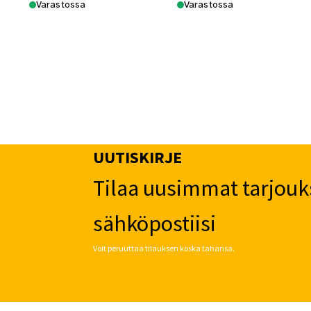
Varastossa
Varastossa
UUTISKIRJE
Tilaa uusimmat tarjouk
sähköpostiisi
Voit peruuttaa tilauksen koska tahansa.