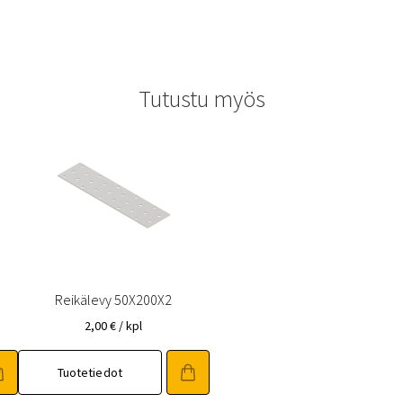
Tutustu myös
2
Reikälevy 50X200X2
2,00
€
/ kpl
Tuotetiedot