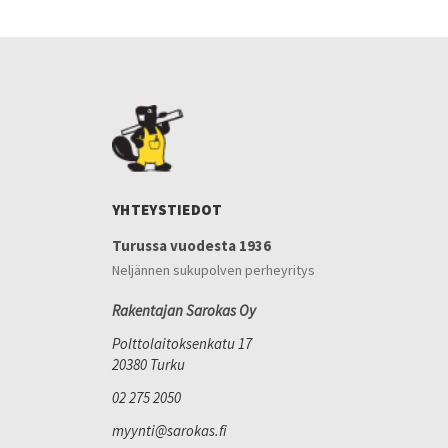
YHTEYSTIEDOT
Turussa vuodesta 1936
Neljännen sukupolven perheyritys
Rakentajan Sarokas Oy
Polttolaitoksenkatu 17
20380 Turku
02 275 2050
myynti@sarokas.fi