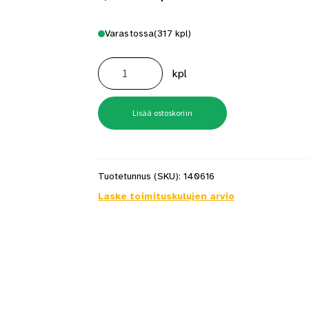
Varastossa
(317 kpl)
Reikälevy
2.0X40X160/120
kpl
määrä
Lisää ostoskoriin
Tuotetunnus (SKU):
140616
Laske toimituskulujen arvio