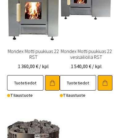
Mondex Motti puukiuas 22
Mondex Motti puukiuas 22
RST
vesisäiliöllä RST
1 360,00
€
/ kpl
1 540,00
€
/ kpl
Tuotetiedot
Tuotetiedot
Tilaustuote
Tilaustuote