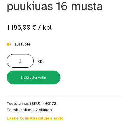
puukiuas 16 musta
1 185,00
€
/ kpl
Tilaustuote
Mondex
Klapi
kpl
puukiuas
16
musta
määrä
Lisää ostoskoriin
Tuotetunnus (SKU):
405172
Toimitusaika:
1-2 viikkoa
Laske toimituskulujen arvio