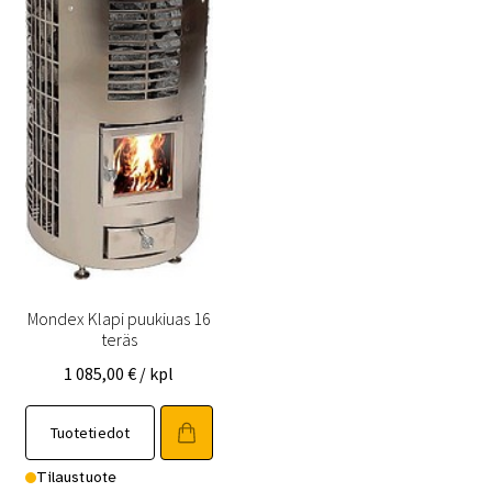
Mondex Klapi puukiuas 16
teräs
1 085,00
€
/ kpl
Tuotetiedot
Tilaustuote