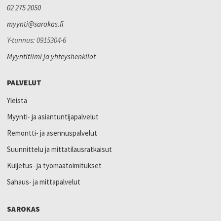
02 275 2050
myynti@sarokas.fi
Y-tunnus: 0915304-6
Myyntitiimi ja yhteyshenkilöt
PALVELUT
Yleistä
Myynti- ja asiantuntijapalvelut
Remontti- ja asennuspalvelut
Suunnittelu ja mittatilausratkaisut
Kuljetus- ja työmaatoimitukset
Sahaus- ja mittapalvelut
SAROKAS