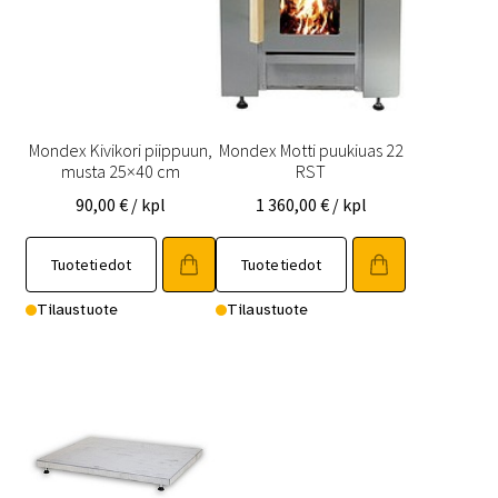
Mondex Kivikori piippuun,
Mondex Motti puukiuas 22
musta 25×40 cm
RST
90,00
€
/ kpl
1 360,00
€
/ kpl
Tuotetiedot
Tuotetiedot
Tilaustuote
Tilaustuote