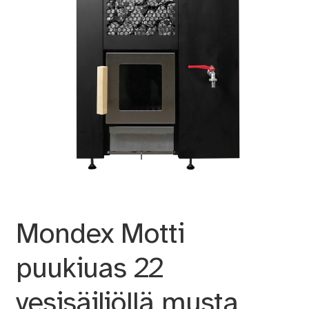
Mondex Motti
puukiuas 22
vesisäiliöllä musta