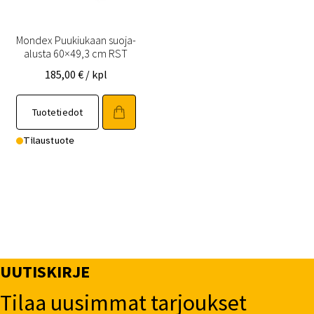
Mondex Puukiukaan suoja-
alusta 60×49,3 cm RST
185,00
€
/ kpl
Tuotetiedot
Tilaustuote
UUTISKIRJE
Tilaa uusimmat tarjoukset