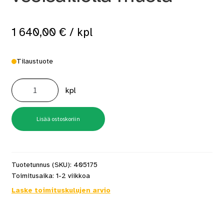
1 640,00
€
/ kpl
Tilaustuote
Mondex
Motti
kpl
puukiuas
22
vesisäiliöllä
musta
määrä
Lisää ostoskoriin
Tuotetunnus (SKU):
405175
Toimitusaika:
1-2 viikkoa
Laske toimituskulujen arvio