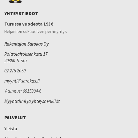
YHTEYSTIEDOT
Turussa vuodesta 1936
Neljännen sukupolven perheyritys
Rakentajan Sarokas Oy
Polttolaitoksenkatu 17
20380 Turku
02 275 2050
myynti@sarokas.fi
Y-tunnus: 0915304-6
Myyntitiimi ja yhteyshenkilöt
PALVELUT
Yleistä