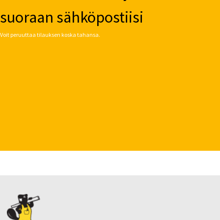
suoraan sähköpostiisi
Voit peruuttaa tilauksen koska tahansa.