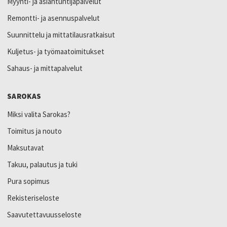
Myynti- ja asiantuntijapalvelut
Remontti- ja asennuspalvelut
Suunnittelu ja mittatilausratkaisut
Kuljetus- ja työmaatoimitukset
Sahaus- ja mittapalvelut
SAROKAS
Miksi valita Sarokas?
Toimitus ja nouto
Maksutavat
Takuu, palautus ja tuki
Pura sopimus
Rekisteriseloste
Saavutettavuusseloste