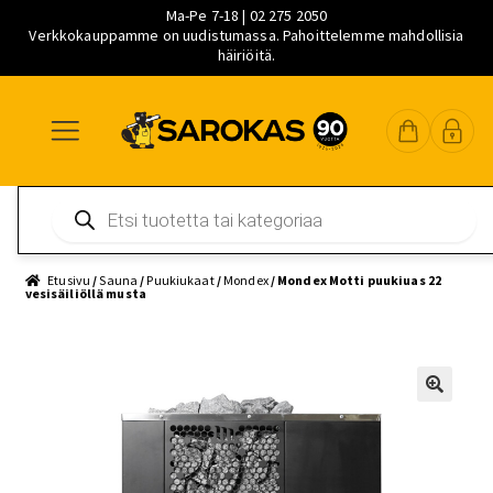
Ma-Pe 7-18 | 02 275 2050
Verkkokauppamme on uudistumassa. Pahoittelemme mahdollisia
häiriöitä.
Siirry
Siirry
Siirry
navigointiin
sisältöön
pääsisältöön
Products
search
Etusivu
/
Sauna
/
Puukiukaat
/
Mondex
/ Mondex Motti puukiuas 22
vesisäiliöllä musta