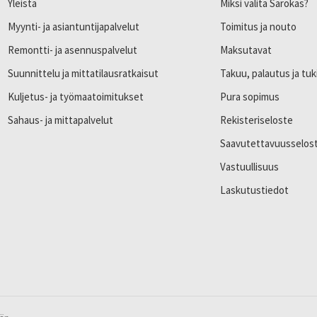
Yleistä
Miksi valita Sarokas?
Myynti- ja asiantuntijapalvelut
Toimitus ja nouto
Remontti- ja asennuspalvelut
Maksutavat
Suunnittelu ja mittatilausratkaisut
Takuu, palautus ja tuk
Kuljetus- ja työmaatoimitukset
Pura sopimus
Sahaus- ja mittapalvelut
Rekisteriseloste
Saavutettavuusselos
Vastuullisuus
Laskutustiedot