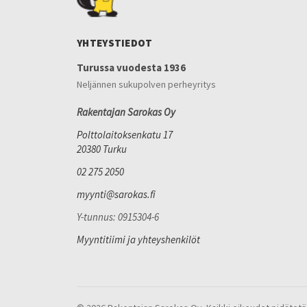
YHTEYSTIEDOT
Turussa vuodesta 1936
Neljännen sukupolven perheyritys
Rakentajan Sarokas Oy
Polttolaitoksenkatu 17
20380 Turku
02 275 2050
myynti@sarokas.fi
Y-tunnus: 0915304-6
Myyntitiimi ja yhteyshenkilöt