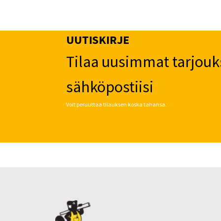
UUTISKIRJE
Tilaa uusimmat tarjouk
sähköpostiisi
Voit peruuttaa tilauksen koska tahansa.