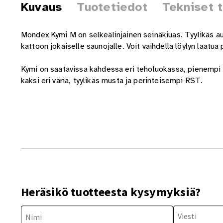
Kuvaus
Tuotetiedot
Tekniset 
Mondex Kymi M on selkeälinjainen seinäkiuas. Tyylikäs au
kattoon jokaiselle saunojalle. Voit vaihdella löylyn laatu
Kymi on saatavissa kahdessa eri teholuokassa, pienempi 6
kaksi eri väriä, tyylikäs musta ja perinteisempi RST.
Heräsikö tuotteesta kysymyksiä?