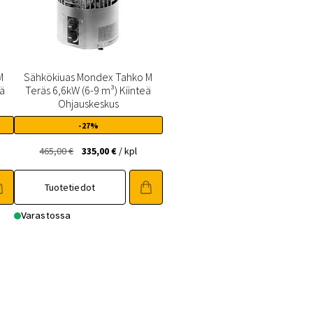
M
Sähkökiuas Mondex Tahko M
eä
Teräs 6,6kW (6-9 m³) Kiinteä
Ohjauskeskus
-27%
en
Alkuperäinen
Nykyinen
465,00
€
335,00
€
/ kpl
hinta
hinta
oli:
on:
Tuotetiedot
.
465,00 €.
335,00 €.
Varastossa