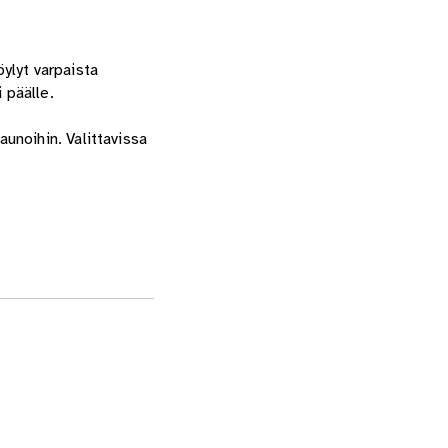
ylyt varpaista
 päälle.
unoihin. Valittavissa