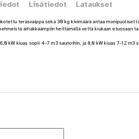
tiedot
Lisätiedot
Lataukset
kotettu teräsvaippa sekä 30 kg kivimäärä antaa monipuoliset lö
a pehmeistä ärhäkkäämpiin heittämällä vettä kiukaan etuosaan tai
,0 kW kiuas sopii 4–7 m3 saunoihin, ja 8,0 kW kiuas 7–12 m3 sa