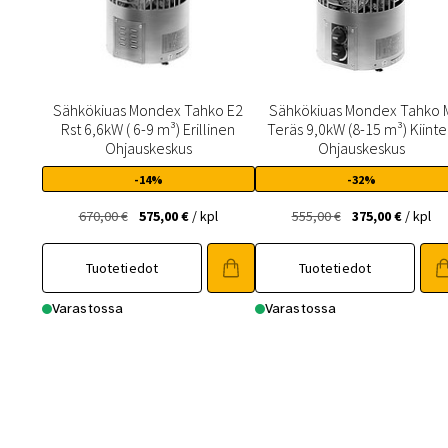
Sähkökiuas Mondex Tahko E2
Sähkökiuas Mondex Tahko 
Rst 6,6kW ( 6-9 m³) Erillinen
Teräs 9,0kW (8-15 m³) Kiint
Ohjauskeskus
Ohjauskeskus
-14%
-32%
Alkuperäinen
Nykyinen
Alkuperäinen
Nykyin
670,00
€
575,00
€
/ kpl
555,00
€
375,00
€
/ kpl
hinta
hinta
hinta
hinta
oli:
on:
oli:
on:
Tuotetiedot
Tuotetiedot
670,00 €.
575,00 €.
555,00 €.
375,00 €
Varastossa
Varastossa