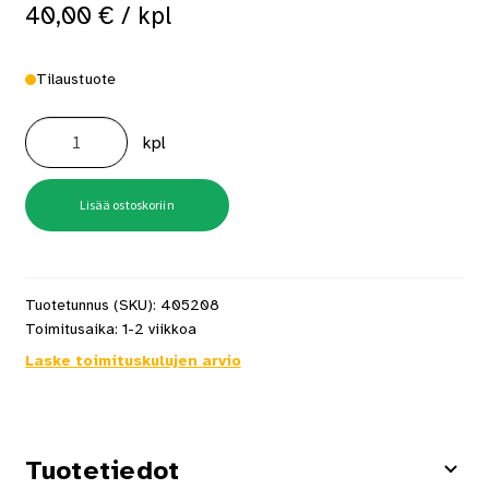
40,00
€
/ kpl
Tilaustuote
Mondex
Mondex
kpl
Kulmateline
10,5kW
määrä
Lisää ostoskoriin
Tuotetunnus (SKU):
405208
Toimitusaika:
1-2 viikkoa
Laske toimituskulujen arvio
Tuotetiedot