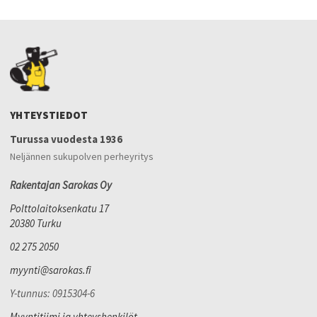
YHTEYSTIEDOT
Turussa vuodesta 1936
Neljännen sukupolven perheyritys
Rakentajan Sarokas Oy
Polttolaitoksenkatu 17
20380 Turku
02 275 2050
myynti@sarokas.fi
Y-tunnus: 0915304-6
Myyntitiimi ja yhteyshenkilöt