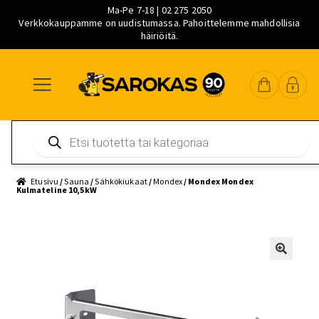
Ma-Pe 7-18 | 02 275 2050
Verkkokauppamme on uudistumassa. Pahoittelemme mahdollisia
häiriöitä.
Siirry
Siirry
Siirry
navigointiin
sisältöön
pääsisältöön
Products
search
Etusivu
/
Sauna
/
Sähkökiukaat
/
Mondex
/ Mondex Mondex
Kulmateline 10,5kW