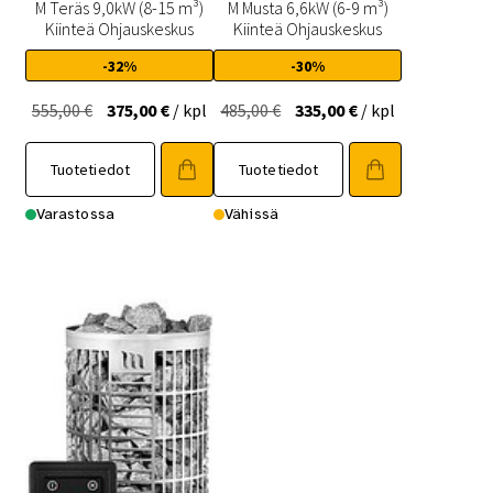
M Teräs 9,0kW (8-15 m³)
M Musta 6,6kW (6-9 m³)
Kiinteä Ohjauskeskus
Kiinteä Ohjauskeskus
-32%
-30%
Alkuperäinen
Nykyinen
Alkuperäinen
Nykyinen
555,00
€
375,00
€
/ kpl
485,00
€
335,00
€
/ kpl
hinta
hinta
hinta
hinta
oli:
on:
oli:
on:
Tuotetiedot
Tuotetiedot
555,00 €.
375,00 €.
485,00 €.
335,00 €.
Varastossa
Vähissä