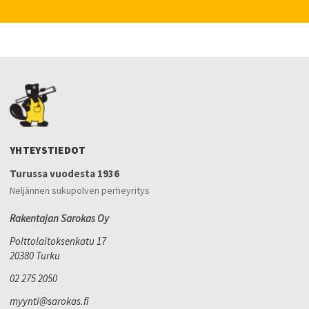
YHTEYSTIEDOT
Turussa vuodesta 1936
Neljännen sukupolven perheyritys
Rakentajan Sarokas Oy
Polttolaitoksenkatu 17
20380 Turku
02 275 2050
myynti@sarokas.fi