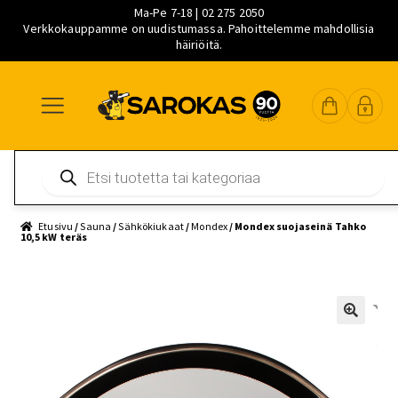
Ma-Pe 7-18 | 02 275 2050
Verkkokauppamme on uudistumassa. Pahoittelemme mahdollisia
häiriöitä.
Siirry
Siirry
Siirry
navigointiin
sisältöön
pääsisältöön
Products
search
Etusivu
/
Sauna
/
Sähkökiukaat
/
Mondex
/ Mondex suojaseinä Tahko
10,5 kW teräs