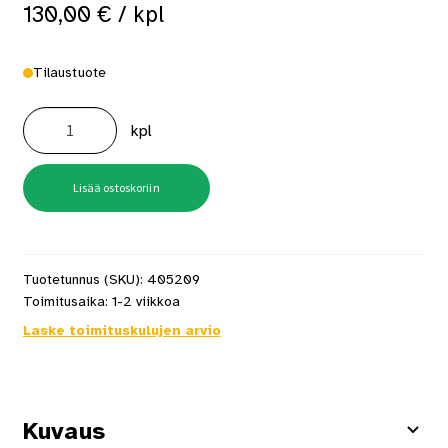
130,00
€
/ kpl
Tilaustuote
Mondex
suojaseinä
kpl
Tahko
10,5
kW
teräs
määrä
Lisää ostoskoriin
Tuotetunnus (SKU):
405209
Toimitusaika:
1-2 viikkoa
Laske toimituskulujen arvio
Kuvaus