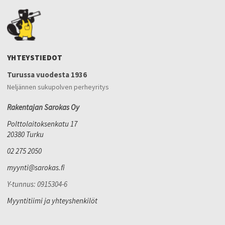
YHTEYSTIEDOT
Turussa vuodesta 1936
Neljännen sukupolven perheyritys
Rakentajan Sarokas Oy
Polttolaitoksenkatu 17
20380 Turku
02 275 2050
myynti@sarokas.fi
Y-tunnus: 0915304-6
Myyntitiimi ja yhteyshenkilöt