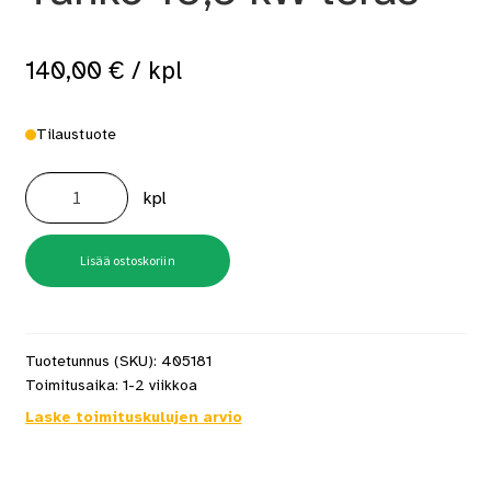
140,00
€
/ kpl
Tilaustuote
Mondex
Upotuskaulus
kpl
Tahko
10,5
kW
teräs
määrä
Lisää ostoskoriin
Tuotetunnus (SKU):
405181
Toimitusaika:
1-2 viikkoa
Laske toimituskulujen arvio