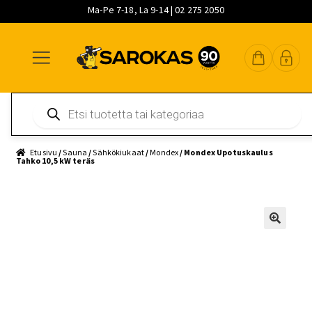
Ma-Pe 7-18, La 9-14 | 02 275 2050
Siirry
Siirry
Siirry
navigointiin
sisältöön
pääsisältöön
Products
search
Etusivu
/
Sauna
/
Sähkökiukaat
/
Mondex
/ Mondex Upotuskaulus
Tahko 10,5 kW teräs