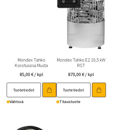
Mondex Tahko
Mondex Tahko E2 10,5 kW
Korotusosa Musta
RST
85,00
€
/ kpl
870,00
€
/ kpl
Tuotetiedot
Tuotetiedot
Vähissä
Tilaustuote