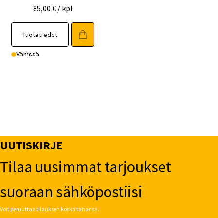
85,00
€
/ kpl
Tuotetiedot
Vähissä
UUTISKIRJE
Tilaa uusimmat tarjoukset
suoraan sähköpostiisi
Voit peruuttaa tilauksen koska tahansa.