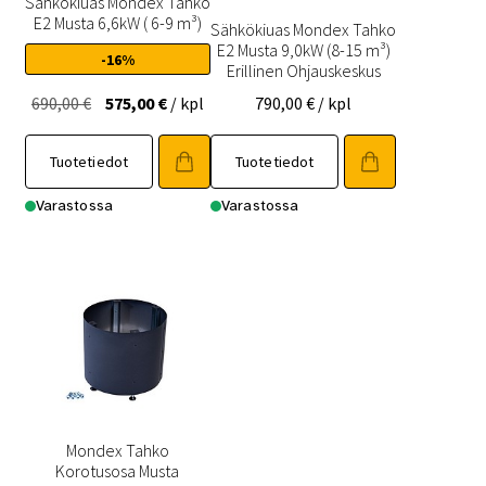
Sähkökiuas Mondex Tahko
E2 Musta 6,6kW ( 6-9 m³)
Sähkökiuas Mondex Tahko
E2 Musta 9,0kW (8-15 m³)
-16%
Erillinen Ohjauskeskus
Alkuperäinen
Nykyinen
690,00
€
575,00
€
/ kpl
790,00
€
/ kpl
hinta
hinta
oli:
on:
Tuotetiedot
Tuotetiedot
690,00 €.
575,00 €.
Varastossa
Varastossa
Mondex Tahko
Korotusosa Musta