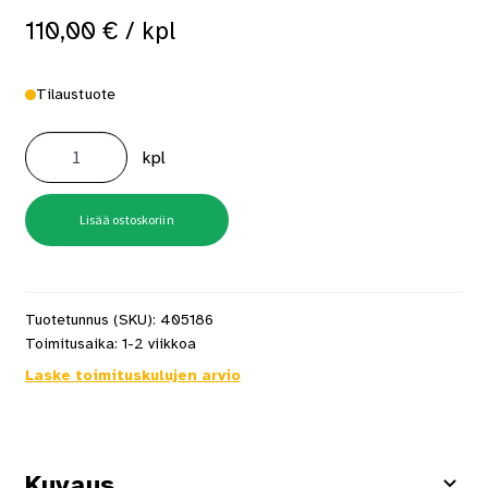
110,00
€
/ kpl
Tilaustuote
Mondex
Upotuskaulus
kpl
Aura
6,6/9
kW
U-
malli,
Lisää ostoskoriin
musta
määrä
Tuotetunnus (SKU):
405186
Toimitusaika:
1-2 viikkoa
Laske toimituskulujen arvio
Kuvaus