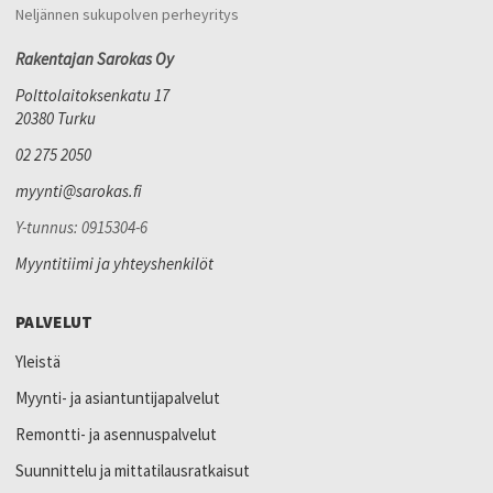
Neljännen sukupolven perheyritys
Rakentajan Sarokas Oy
Polttolaitoksenkatu 17
20380 Turku
02 275 2050
myynti@sarokas.fi
Y-tunnus: 0915304-6
Myyntitiimi ja yhteyshenkilöt
PALVELUT
Yleistä
Myynti- ja asiantuntijapalvelut
Remontti- ja asennuspalvelut
Suunnittelu ja mittatilausratkaisut