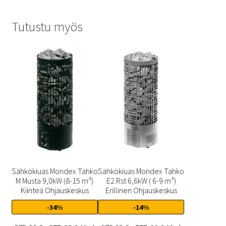
Tutustu myös
Sähkökiuas Mondex Tahko
Sähkökiuas Mondex Tahko
M Musta 9,0kW (8-15 m³)
E2 Rst 6,6kW ( 6-9 m³)
Kiinteä Ohjauskeskus
Erillinen Ohjauskeskus
-34%
-14%