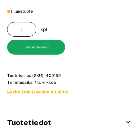
Tilaustuote
Mondex
Upotuskaulus
kpl
Kalla
6,6/9
kW
musta
määrä
Lisää ostoskoriin
Tuotetunnus (SKU):
405183
Toimitusaika:
1-2 viikkoa
Laske toimituskulujen arvio
Tuotetiedot