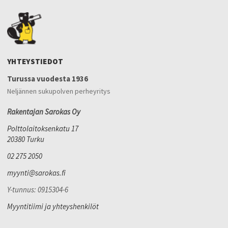
YHTEYSTIEDOT
Turussa vuodesta 1936
Neljännen sukupolven perheyritys
Rakentajan Sarokas Oy
Polttolaitoksenkatu 17
20380 Turku
02 275 2050
myynti@sarokas.fi
Y-tunnus: 0915304-6
Myyntitiimi ja yhteyshenkilöt