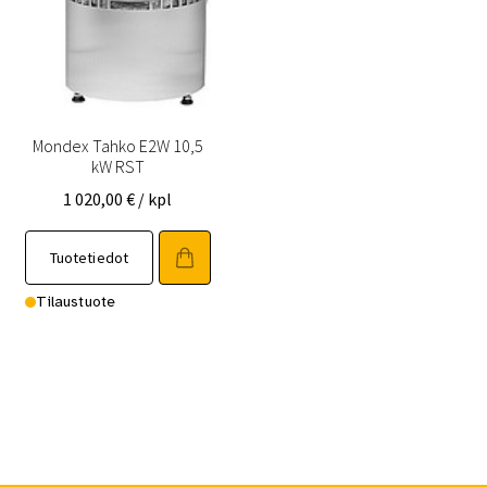
Mondex Tahko E2W 10,5
kW RST
1 020,00
€
/ kpl
Tuotetiedot
Tilaustuote