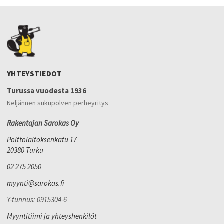
YHTEYSTIEDOT
Turussa vuodesta 1936
Neljännen sukupolven perheyritys
Rakentajan Sarokas Oy
Polttolaitoksenkatu 17
20380 Turku
02 275 2050
myynti@sarokas.fi
Y-tunnus: 0915304-6
Myyntitiimi ja yhteyshenkilöt