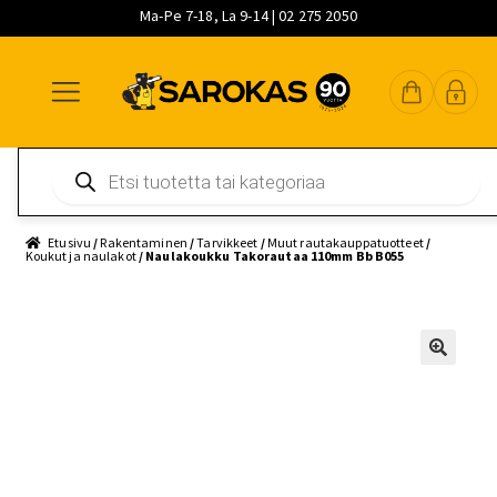
Ma-Pe 7-18, La 9-14 | 02 275 2050
Siirry
Siirry
Siirry
navigointiin
sisältöön
pääsisältöön
Products
search
Etusivu
/
Rakentaminen
/
Tarvikkeet
/
Muut rautakauppatuotteet
/
Koukut ja naulakot
/ Naulakoukku Takorautaa 110mm Bb B055