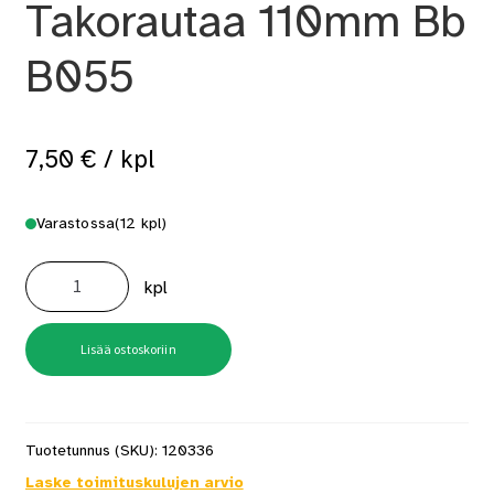
Takorautaa 110mm Bb
B055
7,50
€
/ kpl
Varastossa
(12 kpl)
Naulakoukku
Takorautaa
kpl
110mm
Bb
B055
määrä
Lisää ostoskoriin
Tuotetunnus (SKU):
120336
Laske toimituskulujen arvio