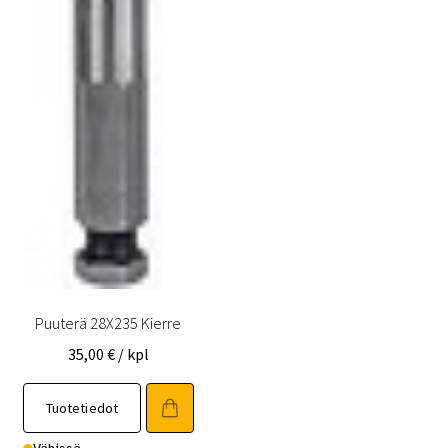
Puuterä 28X235 Kierre
35,00
€
/ kpl
Tuotetiedot