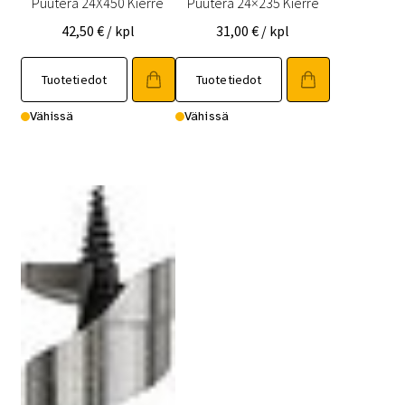
Puuterä 24X450 Kierre
Puuterä 24×235 Kierre
42,50
€
/ kpl
31,00
€
/ kpl
Tuotetiedot
Tuotetiedot
Vähissä
Vähissä