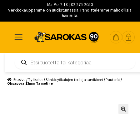
Ma-Pe 7-18 | 02 275 2050
Verkkokauppamme on uudistumassa. Pahoittelemme mahdollisia
häiriöitä.
Siirry
Siirry
Siirry
navigointiin
sisältöön
pääsisältöön
Products
search
Etusivu
/
Työkalut
/
Sähkötyökalujen terät ja tarvikkeet
/
Puuterät
/
Oksapora 13mm Tamoline