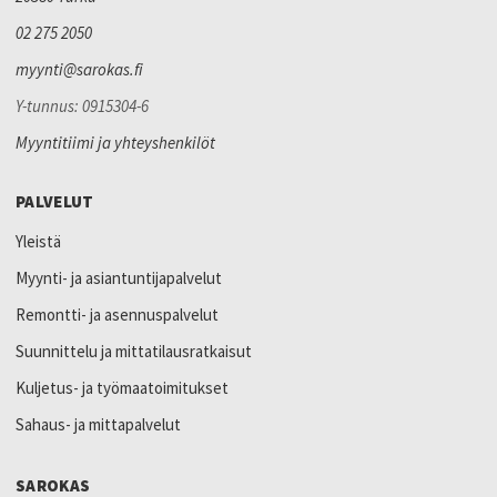
02 275 2050
myynti@sarokas.fi
Y-tunnus: 0915304-6
Myyntitiimi ja yhteyshenkilöt
PALVELUT
Yleistä
Myynti- ja asiantuntijapalvelut
Remontti- ja asennuspalvelut
Suunnittelu ja mittatilausratkaisut
Kuljetus- ja työmaatoimitukset
Sahaus- ja mittapalvelut
SAROKAS