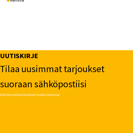
Vähissä
UUTISKIRJE
Tilaa uusimmat tarjoukset
suoraan sähköpostiisi
Voit peruuttaa tilauksen koska tahansa.