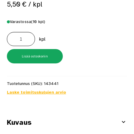
5,50
€
/ kpl
Varastossa
(10 kpl)
Oksapora
13mm
kpl
Tamoline
määrä
Lisää ostoskoriin
Tuotetunnus (SKU):
143441
Laske toimituskulujen arvio
Kuvaus