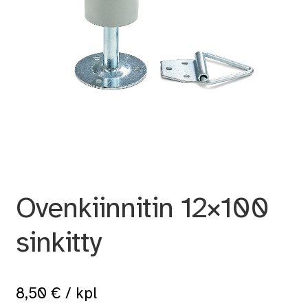
Ovenkiinnitin 12×100
sinkitty
8,50
€
/ kpl