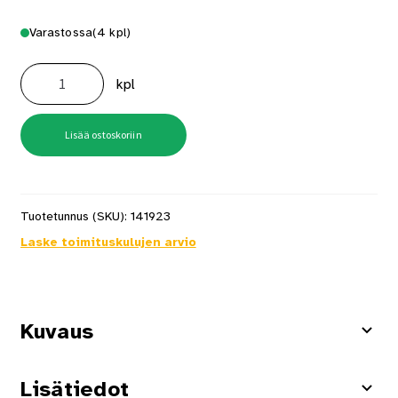
Varastossa
(4 kpl)
Ovenkiinnitin
12x100
kpl
sinkitty
määrä
Lisää ostoskoriin
Tuotetunnus (SKU):
141923
Laske toimituskulujen arvio
Kuvaus
Lisätiedot