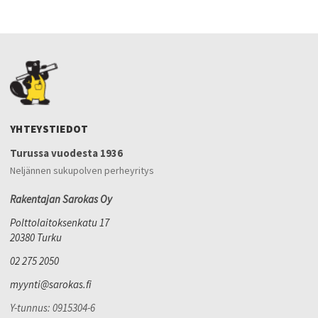
YHTEYSTIEDOT
Turussa vuodesta 1936
Neljännen sukupolven perheyritys
Rakentajan Sarokas Oy
Polttolaitoksenkatu 17
20380 Turku
02 275 2050
myynti@sarokas.fi
Y-tunnus: 0915304-6