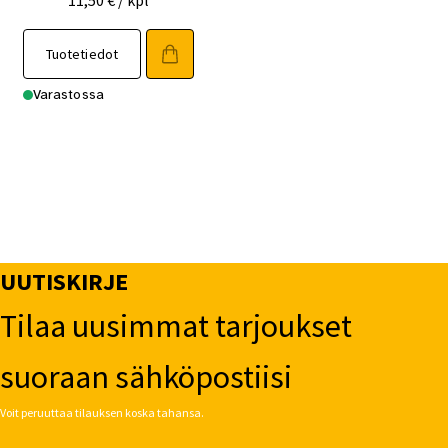
11,50
€
/ kpl
Tuotetiedot
Varastossa
UUTISKIRJE
Tilaa uusimmat tarjoukset
suoraan sähköpostiisi
Voit peruuttaa tilauksen koska tahansa.