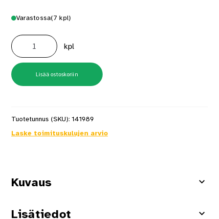
Varastossa
(7 kpl)
Ovenpuskin
12x80mm
kpl
valkoinen
määrä
Lisää ostoskoriin
Tuotetunnus (SKU):
141989
Laske toimituskulujen arvio
Kuvaus
Lisätiedot