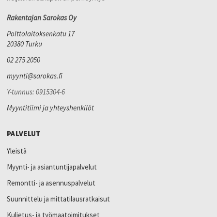
Rakentajan Sarokas Oy
Polttolaitoksenkatu 17
20380 Turku
02 275 2050
myynti@sarokas.fi
Y-tunnus: 0915304-6
Myyntitiimi ja yhteyshenkilöt
PALVELUT
Yleistä
Myynti- ja asiantuntijapalvelut
Remontti- ja asennuspalvelut
Suunnittelu ja mittatilausratkaisut
Kuljetus- ja työmaatoimitukset