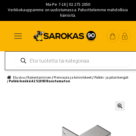
Ma-Pe 7-18 | 02 275 2050
Verkkokauppamme on uudistumassa. Pahoittelemme mahdollisia
häiriöitä.
Siirry
Siirry
Siirry
navigointiin
sisältöön
pääsisältöön
Products
search
Etusivu
/
Rakentaminen
/
Pienrauta ja kiinnikkeet
/
Palkki- ja pilarikengät
/ Palkkikenkä A2 51X93 Ruostumaton