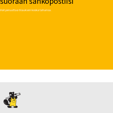
suoraan sähköpostiisi
Voit peruuttaa tilauksen koska tahansa.