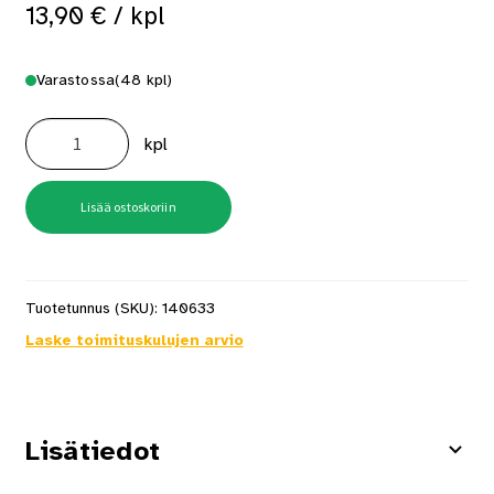
13,90
€
/ kpl
Varastossa
(48 kpl)
Palkkikenkä
A2
kpl
51X93
Ruostumaton
määrä
Lisää ostoskoriin
Tuotetunnus (SKU):
140633
Laske toimituskulujen arvio
Lisätiedot