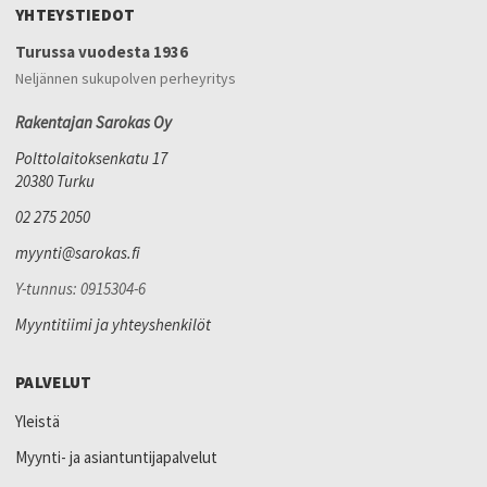
YHTEYSTIEDOT
Turussa vuodesta 1936
Neljännen sukupolven perheyritys
Rakentajan Sarokas Oy
Polttolaitoksenkatu 17
20380 Turku
02 275 2050
myynti@sarokas.fi
Y-tunnus: 0915304-6
Myyntitiimi ja yhteyshenkilöt
PALVELUT
Yleistä
Myynti- ja asiantuntijapalvelut