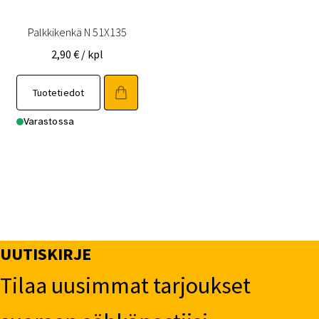
Palkkikenkä N 51X135
2,90
€
/ kpl
Tuotetiedot
Varastossa
UUTISKIRJE
Tilaa uusimmat tarjoukset