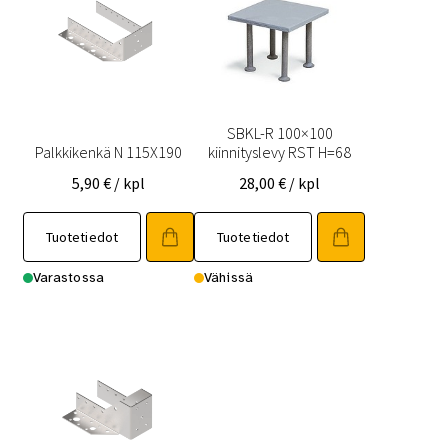
SBKL-R 100×100
Palkkikenkä N 115X190
kiinnityslevy RST H=68
5,90
€
/ kpl
28,00
€
/ kpl
Tuotetiedot
Tuotetiedot
Varastossa
Vähissä