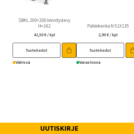
SBKL 200×200 kiinnityslevy
H=162
Palkkikenkä N 51X135
42,50
€
/ kpl
2,90
€
/ kpl
Tuotetiedot
Tuotetiedot
Vähissä
Varastossa
UUTISKIRJE