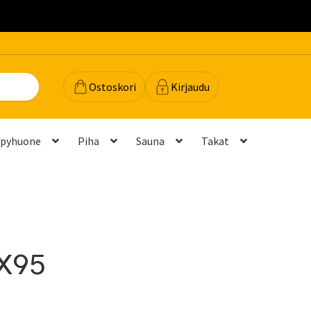
.
Ostoskori
Kirjaudu
lpyhuone
Piha
Sauna
Takat
dot
Majavan vinkit
Majavatili
Maksutavat
Meistä
teyttä
Palautukset ja vaihdot
Palvelut
Peruuttamispyyntö
1X95
elu ja mittatilausratkaisut
Takuu ja tuki