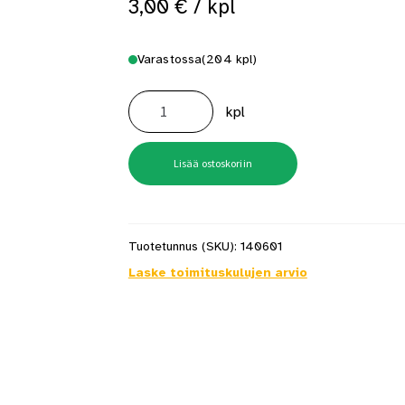
3,00
€
/ kpl
 saat saunan puupinnat taas siisteiksi
Usein kysytyt kysymykset 
Varastossa
(204 kpl)
Palkkikenkä
N
kpl
51X95
määrä
Lisää ostoskoriin
Tuotetunnus (SKU):
140601
Laske toimituskulujen arvio