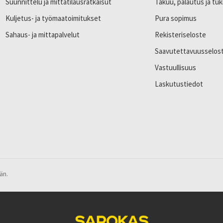
Suunnittelu ja mittatilausratkaisut
Takuu, palautus ja tuk
Kuljetus- ja työmaatoimitukset
Pura sopimus
Sahaus- ja mittapalvelut
Rekisteriseloste
Saavutettavuusselos
Vastuullisuus
Laskutustiedot
än.