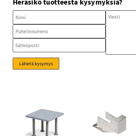
Heräsikö tuotteesta kysymyksiä?