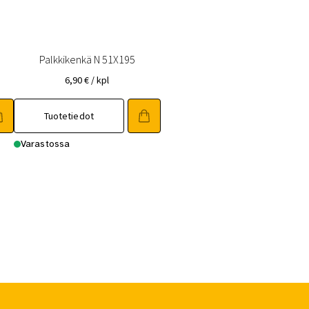
Palkkikenkä N 51X195
6,90
€
/ kpl
Tuotetiedot
Varastossa