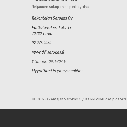
Neljännen sukupolven perheyritys
Rakentajan Sarokas Oy
Polttolaitoksenkatu 17
20380 Turku
02 275 2050
myynti@sarokas.fi
Y-tunnus: 0915304-6
Myyntitiimi ja yhteyshenkilöt
© 2026 Rakentajan Sarokas Oy. Kaikki oikeudet pidätetä