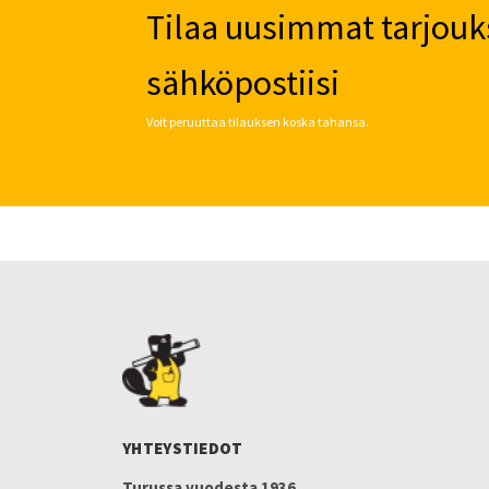
Tilaa uusimmat tarjouk
sähköpostiisi
Voit peruuttaa tilauksen koska tahansa.
YHTEYSTIEDOT
Turussa vuodesta 1936