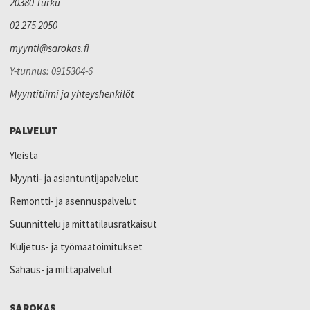
20380 Turku
02 275 2050
myynti@sarokas.fi
Y-tunnus: 0915304-6
Myyntitiimi ja yhteyshenkilöt
PALVELUT
Yleistä
Myynti- ja asiantuntijapalvelut
Remontti- ja asennuspalvelut
Suunnittelu ja mittatilausratkaisut
Kuljetus- ja työmaatoimitukset
Sahaus- ja mittapalvelut
SAROKAS