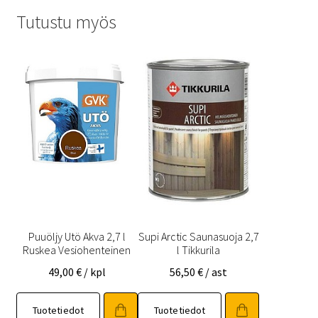
Tutustu myös
Puuöljy Utö Akva 2,7 l
Supi Arctic Saunasuoja 2,7
Ruskea Vesiohenteinen
l Tikkurila
49,00
€
/ kpl
56,50
€
/ ast
Tuotetiedot
Tuotetiedot