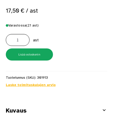
17,50
€
/ ast
Varastossa
(21 ast)
Parafiiniöljy
1
ast
l
määrä
Lisää ostoskoriin
Tuotetunnus (SKU):
301913
Laske toimituskulujen arvio
Kuvaus