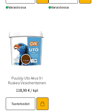
Varastossa
Varastossa
Puuöljy Utö Akva 9 l
Ruskea Vesiohenteinen
118,90
€
/ kpl
Tuotetiedot