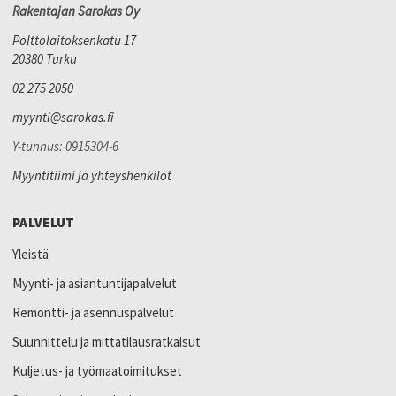
Rakentajan Sarokas Oy
Polttolaitoksenkatu 17
20380 Turku
02 275 2050
myynti@sarokas.fi
Y-tunnus: 0915304-6
Myyntitiimi ja yhteyshenkilöt
PALVELUT
Yleistä
Myynti- ja asiantuntijapalvelut
Remontti- ja asennuspalvelut
Suunnittelu ja mittatilausratkaisut
Kuljetus- ja työmaatoimitukset