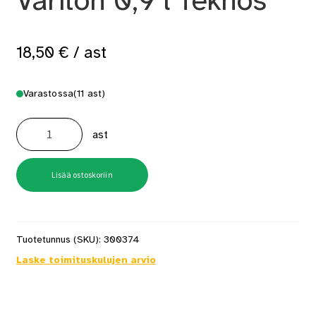
Väritön 0,9 l Teknos
18,50
€
/ ast
Varastossa
(11 ast)
Woodex
Wood
ast
Oil
Väritön
0,9
l
Teknos
Lisää ostoskoriin
määrä
Tuotetunnus (SKU):
300374
Laske toimituskulujen arvio