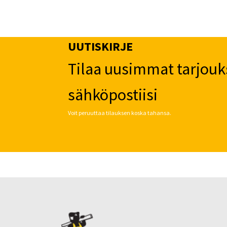
sivulla.
sivulla.
UUTISKIRJE
Tilaa uusimmat tarjouk
sähköpostiisi
Voit peruuttaa tilauksen koska tahansa.