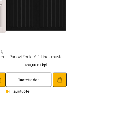
t,
nen
Pariovi Forte M-1 Lines musta
690,00
€
/ kpl
Tällä
Tuotetiedot
tuotteella
on
Tilaustuote
useampi
muunnelma.
Voit
tehdä
valinnat
tuotteen