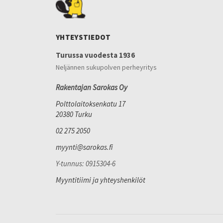
YHTEYSTIEDOT
Turussa vuodesta 1936
Neljännen sukupolven perheyritys
Rakentajan Sarokas Oy
Polttolaitoksenkatu 17
20380 Turku
02 275 2050
myynti@sarokas.fi
Y-tunnus: 0915304-6
Myyntitiimi ja yhteyshenkilöt