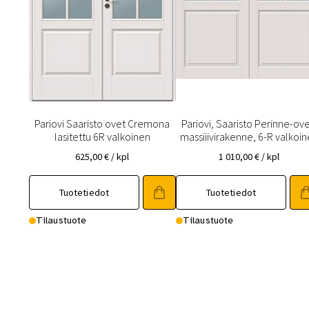
Pariovi Saaristo ovet Cremona
Pariovi, Saaristo Perinne-ove
lasitettu 6R valkoinen
massiiivirakenne, 6-R valkoi
625,00
€
/ kpl
1 010,00
€
/ kpl
Tällä
Tällä
Tuotetiedot
Tuotetiedot
tuotteella
tuotteella
on
on
Tilaustuote
Tilaustuote
useampi
useampi
muunnelma.
muunnelma.
Voit
Voit
tehdä
tehdä
valinnat
valinnat
tuotteen
tuotteen