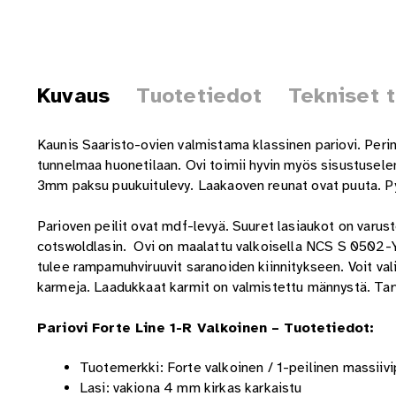
Kuvaus
Tuotetiedot
Tekniset 
Kaunis Saaristo-ovien valmistama klassinen pariovi. Perint
tunnelmaa huonetilaan. Ovi toimii hyvin myös sisustusele
3mm paksu puukuitulevy. Laakaoven reunat ovat puuta. Py
Parioven peilit ovat mdf-levyä. Suuret lasiaukot on varuste
cotswoldlasin. Ovi on maalattu valkoisella NCS S 0502-Y
tulee rampamuhviruuvit saranoiden kiinnitykseen. Voit valit
karmeja. Laadukkaat karmit on valmistettu männystä. Tar
Pariovi Forte Line 1-R Valkoinen
– Tuotetiedot:
Tuotemerkki: Forte valkoinen / 1-peilinen massiivi
Lasi: vakiona 4 mm kirkas karkaistu