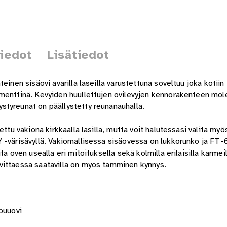
tiedot
Lisätiedot
einen sisäovi avarilla laseilla varustettuna soveltuu joka kotiin
menttinä. Kevyiden huullettujen ovilevyjen kennorakenteen mole
styreunat on päällystetty reunanauhalla.
ttu vakiona kirkkaalla lasilla, mutta voit halutessasi valita myös
 -värisävyllä. Vakiomallisessa sisäovessa on lukkorunko ja FT-
a oven usealla eri mitoituksella sekä kolmilla erilaisilla karmei
vittaessa saatavilla on myös tamminen kynnys.
puuovi