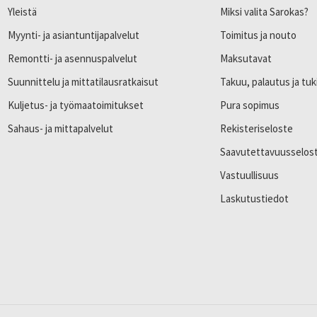
Yleistä
Miksi valita Sarokas?
Myynti- ja asiantuntijapalvelut
Toimitus ja nouto
Remontti- ja asennuspalvelut
Maksutavat
Suunnittelu ja mittatilausratkaisut
Takuu, palautus ja tuk
Kuljetus- ja työmaatoimitukset
Pura sopimus
Sahaus- ja mittapalvelut
Rekisteriseloste
Saavutettavuusselos
Vastuullisuus
Laskutustiedot