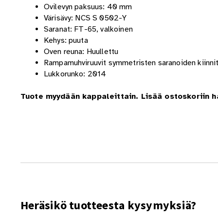
Ovilevyn paksuus: 40 mm
Värisävy: NCS S 0502-Y
Saranat: FT-65, valkoinen
Kehys: puuta
Oven reuna: Huullettu
Rampamuhviruuvit symmetristen saranoiden kiinni
Lukkorunko: 2014
Tuote myydään kappaleittain. Lisää ostoskoriin 
Heräsikö tuotteesta kysymyksiä?