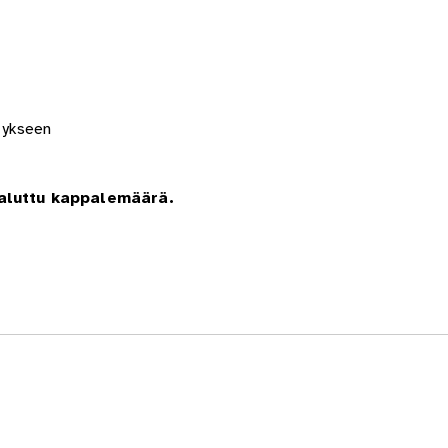
tykseen
haluttu kappalemäärä.