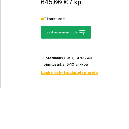
645,00
€
/ kpl
 saat saunan puupinnat taas siisteiksi
Usein kysytyt kysymykset 
Tilaustuote
Valitse ominaisuudet
Tuotetunnus (SKU):
403249
Toimitusaika:
6-10 viikkoa
Laske toimituskulujen arvio