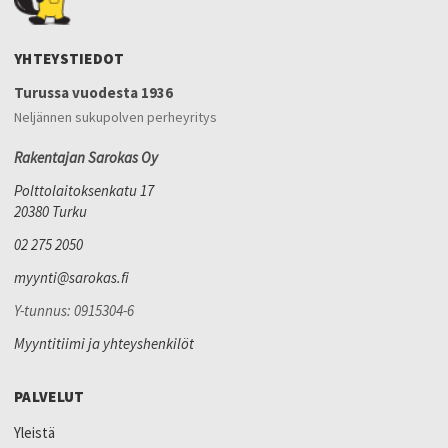
YHTEYSTIEDOT
Turussa vuodesta 1936
Neljännen sukupolven perheyritys
Rakentajan Sarokas Oy
Polttolaitoksenkatu 17
20380 Turku
02 275 2050
myynti@sarokas.fi
Y-tunnus: 0915304-6
Myyntitiimi ja yhteyshenkilöt
PALVELUT
Yleistä