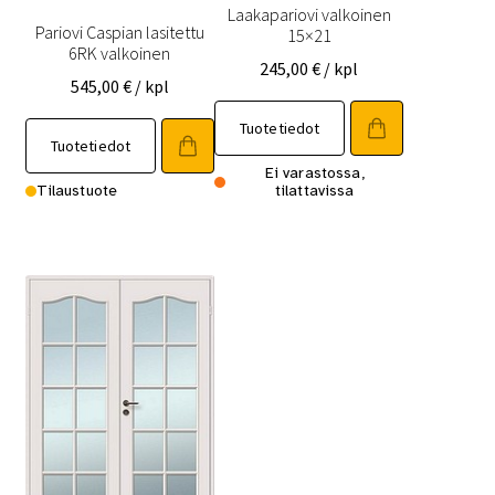
Laakapariovi valkoinen
Pariovi Caspian lasitettu
15×21
6RK valkoinen
245,00
€
/ kpl
545,00
€
/ kpl
Tällä
Tuotetiedot
Tällä
tuotteella
Tuotetiedot
tuotteella
on
Ei varastossa,
on
Tilaustuote
tilattavissa
useampi
useampi
muunnelma.
muunnelma.
Voit
Voit
tehdä
tehdä
valinnat
valinnat
tuotteen
tuotteen
sivulla.
sivulla.