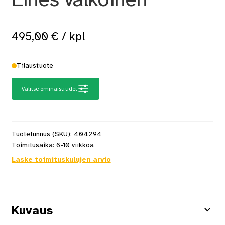
495,00
€
/ kpl
Tilaustuote
Valitse ominaisuudet
Tuotetunnus (SKU):
404294
Toimitusaika:
6-10 viikkoa
Laske toimituskulujen arvio
Kuvaus