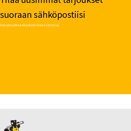
suoraan sähköpostiisi
Voit peruuttaa tilauksen koska tahansa.