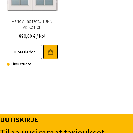
Pariovi lasitettu 10RK
valkoinen
890,00
€
/ kpl
Tällä
Tuotetiedot
tuotteella
on
Tilaustuote
useampi
muunnelma.
Voit
tehdä
valinnat
tuotteen
sivulla.
UUTISKIRJE
Tilaa uusimmat tarjoukset