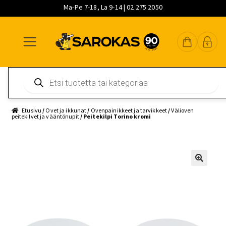
Ma-Pe 7-18, La 9-14 | 02 275 2050
Siirry
Siirry
Siirry
navigointiin
sisältöön
pääsisältöön
Products
search
Etusivu
/
Ovet ja ikkunat
/
Ovenpainikkeet ja tarvikkeet
/
Välioven
peitekilvet ja vääntönupit
/ Peitekilpi Torino kromi