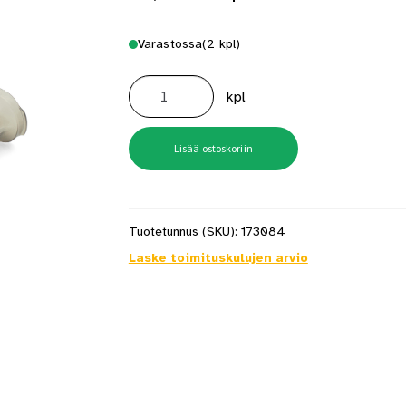
Varastossa
(2 kpl)
Platinum
Black
kpl
75mm
ulkosivellin
Anza
määrä
Lisää ostoskoriin
Tuotetunnus (SKU):
173084
Laske toimituskulujen arvio