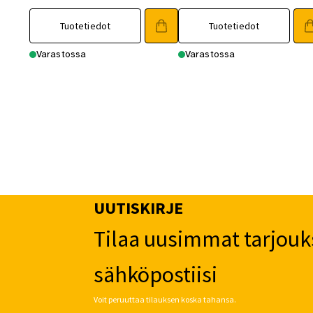
Tuotetiedot
Tuotetiedot
Varastossa
Varastossa
UUTISKIRJE
Tilaa uusimmat tarjouk
sähköpostiisi
Voit peruuttaa tilauksen koska tahansa.