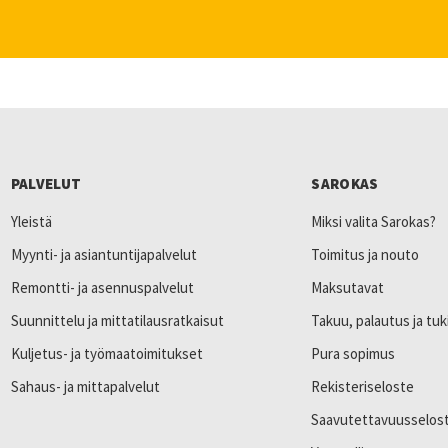
PALVELUT
SAROKAS
Yleistä
Miksi valita Sarokas?
Myynti- ja asiantuntijapalvelut
Toimitus ja nouto
Remontti- ja asennuspalvelut
Maksutavat
Suunnittelu ja mittatilausratkaisut
Takuu, palautus ja tuk
Kuljetus- ja työmaatoimitukset
Pura sopimus
Sahaus- ja mittapalvelut
Rekisteriseloste
Saavutettavuusselos