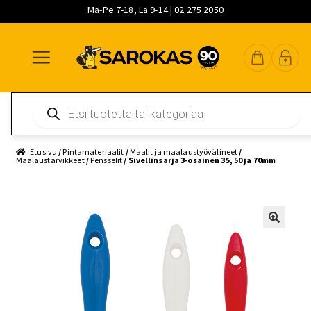
Ma-Pe 7-18, La 9-14 | 02 275 2050
Siirry
Siirry
Siirry
navigointiin
sisältöön
pääsisältöön
Products
search
Etusivu
/
Pintamateriaalit
/
Maalit ja maalaustyövälineet
/
Maalaustarvikkeet
/
Pensselit
/ Sivellinsarja 3-osainen 35, 50 ja 70mm