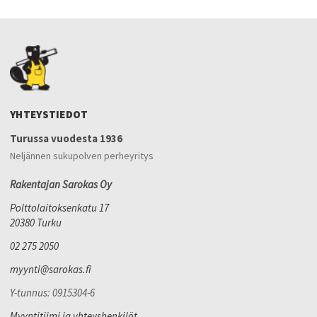
YHTEYSTIEDOT
Turussa vuodesta 1936
Neljännen sukupolven perheyritys
Rakentajan Sarokas Oy
Polttolaitoksenkatu 17
20380 Turku
02 275 2050
myynti@sarokas.fi
Y-tunnus: 0915304-6
Myyntitiimi ja yhteyshenkilöt