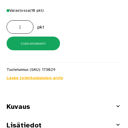
Varastossa
(10 pkt)
Sivellinsarja
3-
pkt
osainen
35,
50
ja
70mm
Lisää ostoskoriin
määrä
Tuotetunnus (SKU):
173029
Laske toimituskulujen arvio
Kuvaus
Lisätiedot