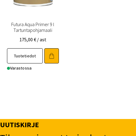
Futura Aqua Primer 9 l
Tartuntapohjamaali
175,00
€
/ ast
Tuotetiedot
Varastossa
UUTISKIRJE