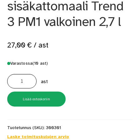
sisäkattomaali Trend
3 PM1 valkoinen 2,7 l
27,00
€
/ ast
Varastossa
(10 ast)
Pohja-
ja
ast
sisäkattomaali
Trend
3
PM1
valkoinen
Lisää ostoskoriin
2,7
l
määrä
Tuotetunnus (SKU):
300301
Laske toimituskulujen arvio