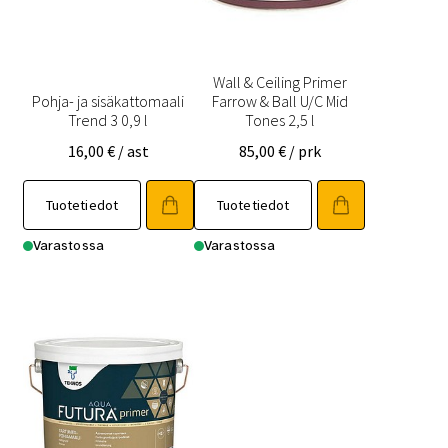
Wall & Ceiling Primer
Pohja- ja sisäkattomaali
Farrow & Ball U/C Mid
Trend 3 0,9 l
Tones 2,5 l
16,00
€
/ ast
85,00
€
/ prk
Tuotetiedot
Tuotetiedot
Varastossa
Varastossa