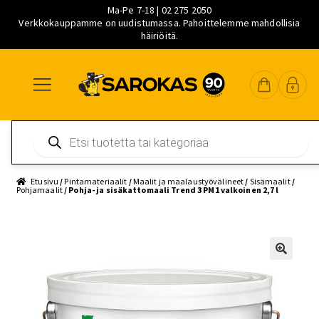
Ma-Pe 7-18 | 02 275 2050
Verkkokauppamme on uudistumassa. Pahoittelemme mahdollisia
häiriöitä.
Siirry
Siirry
Siirry
navigointiin
sisältöön
pääsisältöön
Products
search
Etusivu
/
Pintamateriaalit
/
Maalit ja maalaustyövälineet
/
Sisämaalit
/
Pohjamaalit
/ Pohja- ja sisäkattomaali Trend 3 PM1 valkoinen 2,7 l