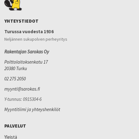
YHTEYSTIEDOT
Turussa vuodesta 1936
Neljännen sukupolven perheyritys
Rakentajan Sarokas Oy
Polttolaitoksenkatu 17
20380 Turku
02 275 2050
myynti@sarokas.fi
Y-tunnus: 0915304-6
Myyntitiimi ja yhteyshenkilöt
PALVELUT
Yleistä