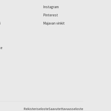
Instagram
Pinterest
i
Majavan vinkit
te
Rekisteriseloste
Saavutettavuusseloste