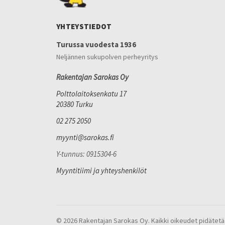
YHTEYSTIEDOT
Turussa vuodesta 1936
Neljännen sukupolven perheyritys
Rakentajan Sarokas Oy
Polttolaitoksenkatu 17
20380 Turku
02 275 2050
myynti@sarokas.fi
Y-tunnus: 0915304-6
Myyntitiimi ja yhteyshenkilöt
© 2026 Rakentajan Sarokas Oy. Kaikki oikeudet pidätetä