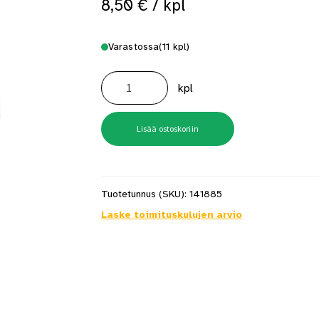
8,50
€
/ kpl
 saat saunan puupinnat taas siisteiksi
Usein kysytyt kysymykset 
Varastossa
(11 kpl)
Portinsalpa
lukittava
kpl
Musta
määrä
Lisää ostoskoriin
Tuotetunnus (SKU):
141885
Laske toimituskulujen arvio