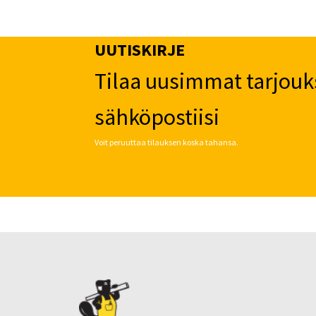
UUTISKIRJE
Tilaa uusimmat tarjouk
sähköpostiisi
Voit peruuttaa tilauksen koska tahansa.