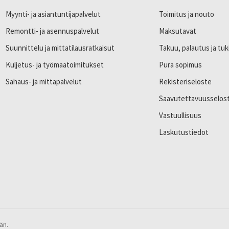
Myynti- ja asiantuntijapalvelut
Toimitus ja nouto
Remontti- ja asennuspalvelut
Maksutavat
Suunnittelu ja mittatilausratkaisut
Takuu, palautus ja tuk
Kuljetus- ja työmaatoimitukset
Pura sopimus
Sahaus- ja mittapalvelut
Rekisteriseloste
Saavutettavuusselos
Vastuullisuus
Laskutustiedot
än.