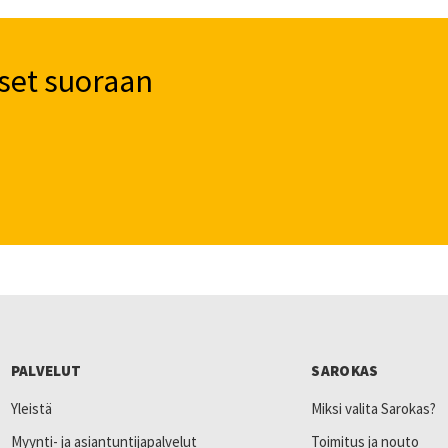
set suoraan
PALVELUT
SAROKAS
Yleistä
Miksi valita Sarokas?
Myynti- ja asiantuntijapalvelut
Toimitus ja nouto