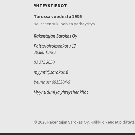
YHTEYSTIEDOT
Turussa vuodesta 1936
Neljännen sukupolven perheyritys
Rakentajan Sarokas Oy
Polttolaitoksenkatu 17
20380 Turku
02 275 2050
myynti@sarokas.fi
Y-tunnus: 0915304-6
Myyntitiimi ja yhteyshenkilöt
© 2026 Rakentajan Sarokas Oy. Kaikki oikeudet pidätetä