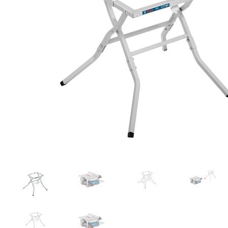
Toimitustavat- ja kulut
Tummuneet tai kuivat lauteet? Näin