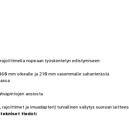
rajoittimella nopeaan työskentelyn edistymiseen
460 mm oikealle ja 210 mm vasemmalle sahanterästä
sassa
ahvapintojen ansiosta
rajoittimet ja imuadapteri) turvallinen säilytys suoraan laittee
ekniset tiedot: