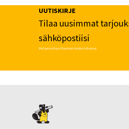
UUTISKIRJE
Tilaa uusimmat tarjouk
sähköpostiisi
Voit peruuttaa tilauksen koska tahansa.