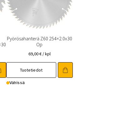
Pyörösahanterä Z60 254×2.0x30
×30
Op
69,00
€
/ kpl
Tuotetiedot
Vähissä