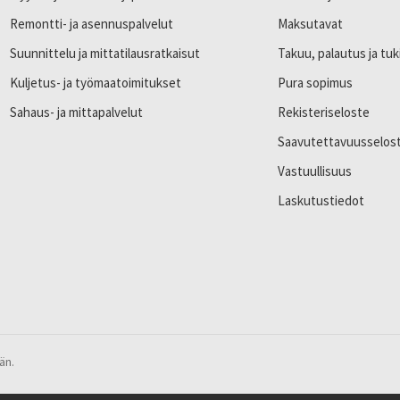
Remontti- ja asennuspalvelut
Maksutavat
Suunnittelu ja mittatilausratkaisut
Takuu, palautus ja tuk
Kuljetus- ja työmaatoimitukset
Pura sopimus
Sahaus- ja mittapalvelut
Rekisteriseloste
Saavutettavuusselos
Vastuullisuus
Laskutustiedot
än.