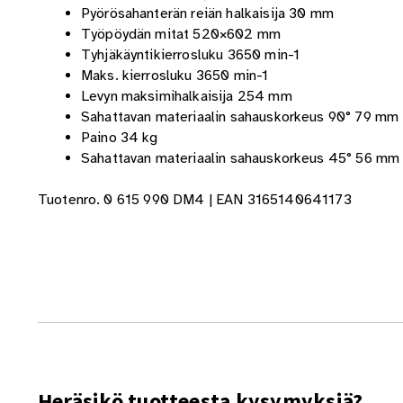
Pyörösahanterän reiän halkaisija 30 mm
Työpöydän mitat 520×602 mm
Tyhjäkäyntikierrosluku 3650 min-1
Maks. kierrosluku 3650 min-1
Levyn maksimihalkaisija 254 mm
Sahattavan materiaalin sahauskorkeus 90° 79 mm
Paino 34 kg
Sahattavan materiaalin sahauskorkeus 45° 56 mm
Tuotenro. 0 615 990 DM4
|
EAN 3165140641173
Heräsikö tuotteesta kysymyksiä?