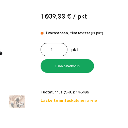
 saat saunan puupinnat taas siisteiksi
Usein kysytyt kysymykset 
1 039,00
€
/ pkt
Ei varastossa, tilattavissa
(0 pkt)
Pöytäsaha
Bosch
pkt
Gts
10J
+
sahapöytä
Gta
Lisää ostoskoriin
600
määrä
Tuotetunnus (SKU):
148106
Laske toimituskulujen arvio