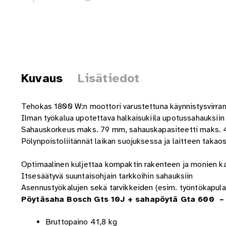
Kuvaus
Lisätiedot
Tehokas 1800 W:n moottori varustettuna käynnistysvirran
Ilman työkalua upotettava halkaisukiila upotussahauksiin
Sahauskorkeus maks. 79 mm, sahauskapasiteetti maks. 
Pölynpoistoliitännät laikan suojuksessa ja laitteen takao
Optimaalinen kuljettaa kompaktin rakenteen ja monien k
Itsesäätyvä suuntaisohjain tarkkoihin sahauksiin
Asennustyökalujen sekä tarvikkeiden (esim. työntökapula, 
Pöytäsaha Bosch Gts 10J + sahapöytä Gta 600 – t
Bruttopaino 41,8 kg