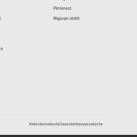
Pinterest
i
Majavan vinkit
te
Rekisteriseloste
Saavutettavuusseloste