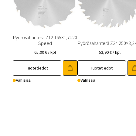
Pyörösahanterä Z12 165×1,7×20
Speed
Pyörösahanterä Z24 250×3,2
65,00
€
/ kpl
52,90
€
/ kpl
Tuotetiedot
Tuotetiedot
Vähissä
Vähissä