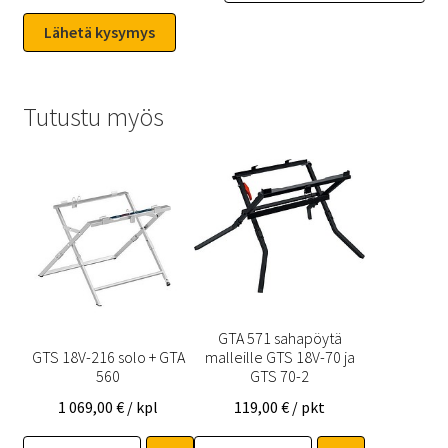
Tutustu myös
GTA 571 sahapöytä
GTS 18V-216 solo + GTA
malleille GTS 18V-70 ja
560
GTS 70-2
1 069,00
€
/ kpl
119,00
€
/ pkt