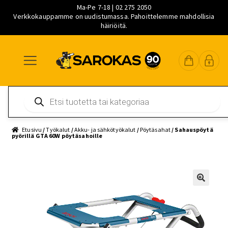
Ma-Pe 7-18 | 02 275 2050
Verkkokauppamme on uudistumassa. Pahoittelemme mahdollisia
häiriöitä.
Siirry
Siirry
Siirry
navigointiin
sisältöön
pääsisältöön
Products
search
Etusivu
/
Työkalut
/
Akku- ja sähkötyökalut
/
Pöytäsahat
/ Sahauspöytä
pyörillä GTA 60W pöytäsahoille