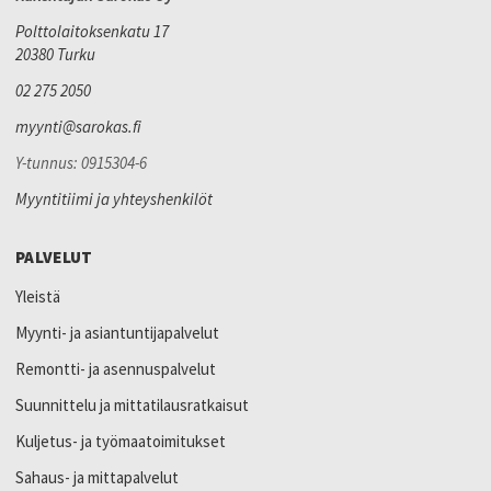
Polttolaitoksenkatu 17
20380 Turku
02 275 2050
myynti@sarokas.fi
Y-tunnus: 0915304-6
Myyntitiimi ja yhteyshenkilöt
PALVELUT
Yleistä
Myynti- ja asiantuntijapalvelut
Remontti- ja asennuspalvelut
Suunnittelu ja mittatilausratkaisut
Kuljetus- ja työmaatoimitukset
Sahaus- ja mittapalvelut