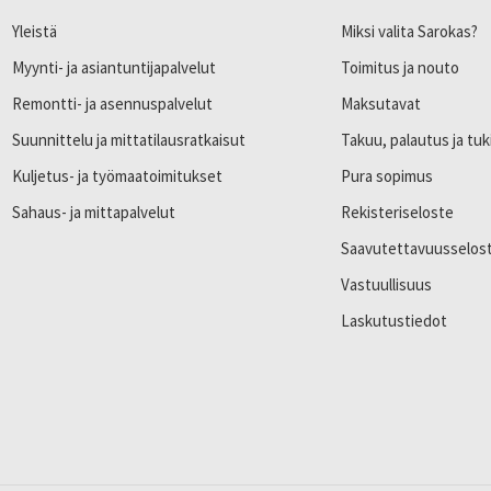
Yleistä
Miksi valita Sarokas?
Myynti- ja asiantuntijapalvelut
Toimitus ja nouto
Remontti- ja asennuspalvelut
Maksutavat
Suunnittelu ja mittatilausratkaisut
Takuu, palautus ja tuk
Kuljetus- ja työmaatoimitukset
Pura sopimus
Sahaus- ja mittapalvelut
Rekisteriseloste
Saavutettavuusselos
Vastuullisuus
Laskutustiedot