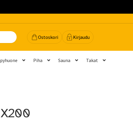
.
Ostoskori
Kirjaudu
lpyhuone
Piha
Sauna
Takat
dot
Majavan vinkit
Majavatili
Maksutavat
Meistä
teyttä
Palautukset ja vaihdot
Palvelut
Peruuttamispyyntö
0X200
elu ja mittatilausratkaisut
Takuu ja tuki