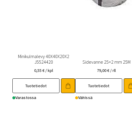
Minikulmalevy 40X40X20X2
J5524420
Sidevanne 25×2 mm 25M
0,55
€
/ kpl
79,00
€
/ rll
Tuotetiedot
Tuotetiedot
Varastossa
Vähissä