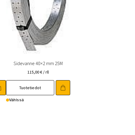
Sidevanne 40×2 mm 25M
115,00
€
/ rll
Tuotetiedot
Vähissä