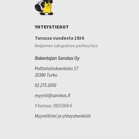
YHTEYSTIEDOT
Turussa vuodesta 1936
Neljännen sukupolven perheyritys
Rakentajan Sarokas Oy
Polttolaitoksenkatu 17
20380 Turku
02 275 2050
myynti@sarokas.fi
Y-tunnus: 0915304-6
Myyntitiimi ja yhteyshenkilöt