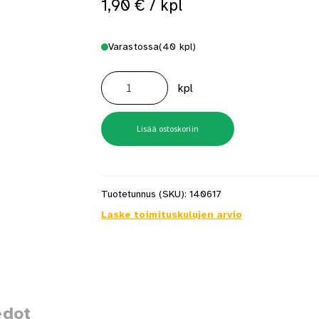
1,90
€
/ kpl
 saat saunan puupinnat taas siisteiksi
Usein kysytyt kysymykset 
Varastossa
(40 kpl)
Reikälevy
2.0X60X200
kpl
määrä
Lisää ostoskoriin
Tuotetunnus (SKU):
140617
Laske toimituskulujen arvio
edot