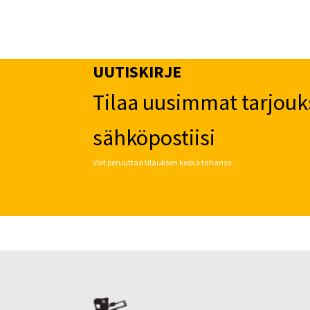
UUTISKIRJE
Tilaa uusimmat tarjouk
sähköpostiisi
Voit peruuttaa tilauksen koska tahansa.