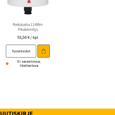
Reikäsaha 114Mm
Pikakiinnitys
55,50
€
/ kpl
Tuotetiedot
Ei varastossa,
tilattavissa
UUTISKIRJE