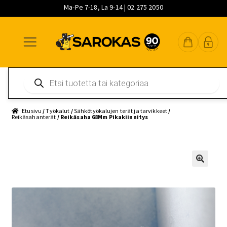
Ma-Pe 7-18, La 9-14 | 02 275 2050
Siirry
Siirry
Siirry
navigointiin
sisältöön
pääsisältöön
Products
search
Etusivu
/
Työkalut
/
Sähkötyökalujen terät ja tarvikkeet
/
Reikäsahanterät
/ Reikäsaha 68Mm Pikakiinnitys