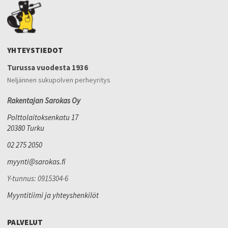
YHTEYSTIEDOT
Turussa vuodesta 1936
Neljännen sukupolven perheyritys
Rakentajan Sarokas Oy
Polttolaitoksenkatu 17
20380 Turku
02 275 2050
myynti@sarokas.fi
Y-tunnus: 0915304-6
Myyntitiimi ja yhteyshenkilöt
PALVELUT