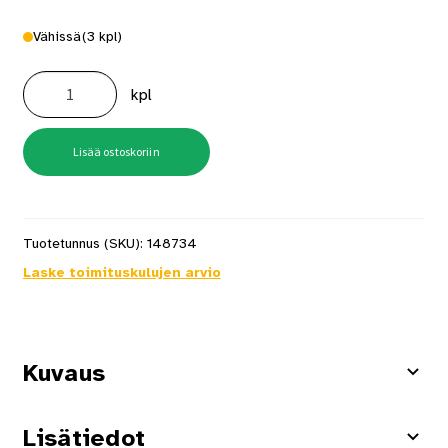
Vähissä
(3 kpl)
Reikäsaha
68Mm
kpl
Pikakiinnitys
määrä
Lisää ostoskoriin
Tuotetunnus (SKU):
148734
Laske toimituskulujen arvio
Kuvaus
Lisätiedot