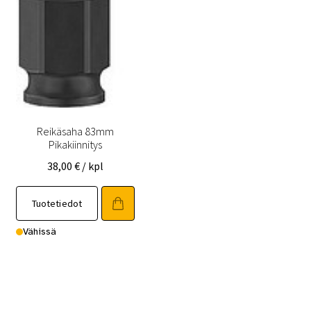
Reikäsaha 83mm
Pikakiinnitys
38,00
€
/ kpl
Tuotetiedot
Vähissä