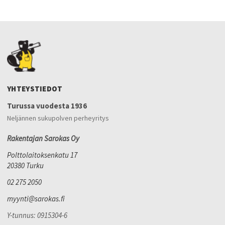
YHTEYSTIEDOT
Turussa vuodesta 1936
Neljännen sukupolven perheyritys
Rakentajan Sarokas Oy
Polttolaitoksenkatu 17
20380 Turku
02 275 2050
myynti@sarokas.fi
Y-tunnus: 0915304-6