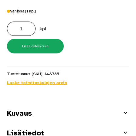
Vähissä
(1 kpl)
Reikäsaha
73mm
kpl
Pikakiinnitys
määrä
Lisää ostoskoriin
Tuotetunnus (SKU):
148735
Laske toimituskulujen arvio
Kuvaus
Lisätiedot