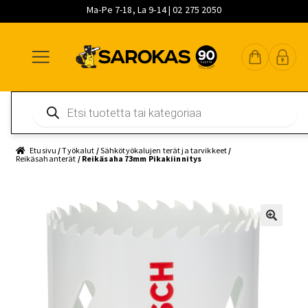
Ma-Pe 7-18, La 9-14 | 02 275 2050
Siirry
Siirry
Siirry
navigointiin
sisältöön
pääsisältöön
Products
search
Etusivu
/
Työkalut
/
Sähkötyökalujen terät ja tarvikkeet
/
Reikäsahanterät
/ Reikäsaha 73mm Pikakiinnitys