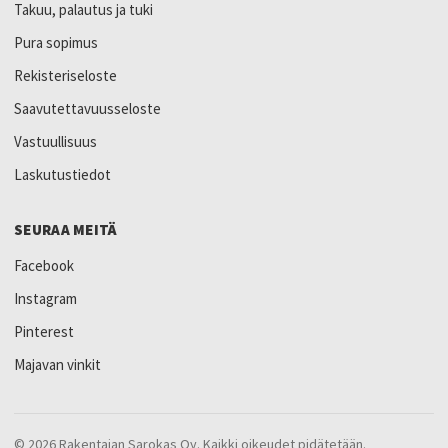
Takuu, palautus ja tuki
Pura sopimus
Rekisteriseloste
Saavutettavuusseloste
Vastuullisuus
Laskutustiedot
SEURAA MEITÄ
Facebook
Instagram
Pinterest
Majavan vinkit
© 2026 Rakentajan Sarokas Oy. Kaikki oikeudet pidätetään.