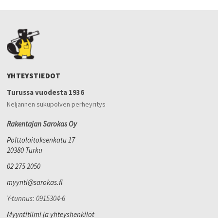
YHTEYSTIEDOT
Turussa vuodesta 1936
Neljännen sukupolven perheyritys
Rakentajan Sarokas Oy
Polttolaitoksenkatu 17
20380 Turku
02 275 2050
myynti@sarokas.fi
Y-tunnus: 0915304-6
Myyntitiimi ja yhteyshenkilöt