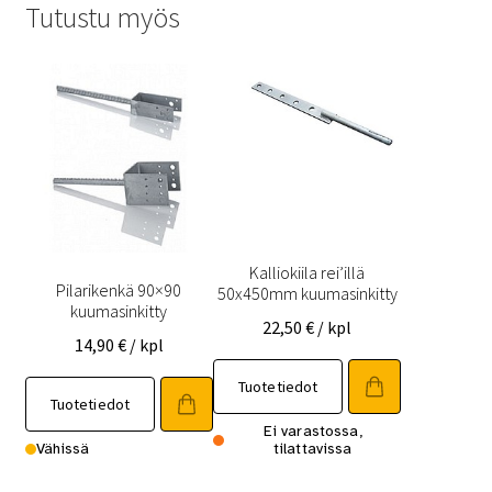
Tutustu myös
Kalliokiila rei’illä
Pilarikenkä 90×90
50x450mm kuumasinkitty
kuumasinkitty
22,50
€
/ kpl
14,90
€
/ kpl
Tuotetiedot
Tuotetiedot
Ei varastossa,
Vähissä
tilattavissa