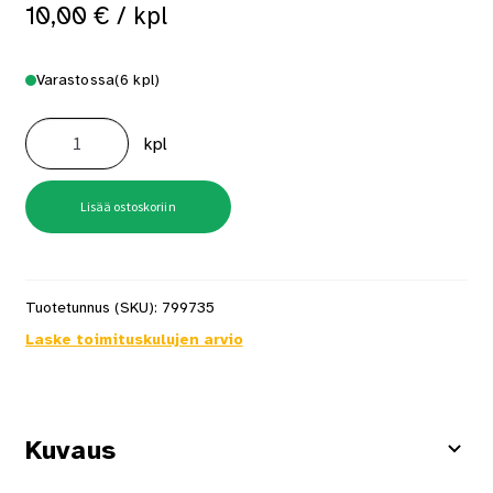
10,00
€
/ kpl
Varastossa
(6 kpl)
Pyyhekoukkupari
Pool
kpl
Kromi
määrä
Lisää ostoskoriin
Tuotetunnus (SKU):
799735
Laske toimituskulujen arvio
Kuvaus