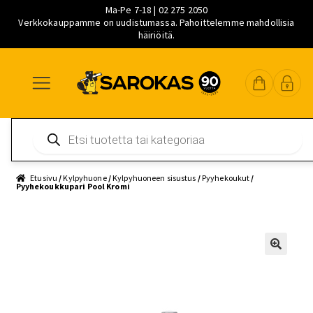
Ma-Pe 7-18 | 02 275 2050
Verkkokauppamme on uudistumassa. Pahoittelemme mahdollisia
häiriöitä.
Siirry
Siirry
Siirry
navigointiin
sisältöön
pääsisältöön
Products
search
Etusivu
/
Kylpyhuone
/
Kylpyhuoneen sisustus
/
Pyyhekoukut
/
Pyyhekoukkupari Pool Kromi