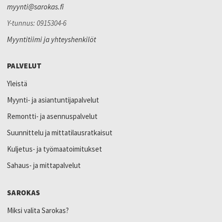
myynti@sarokas.fi
Y-tunnus: 0915304-6
Myyntitiimi ja yhteyshenkilöt
PALVELUT
Yleistä
Myynti- ja asiantuntijapalvelut
Remontti- ja asennuspalvelut
Suunnittelu ja mittatilausratkaisut
Kuljetus- ja työmaatoimitukset
Sahaus- ja mittapalvelut
SAROKAS
Miksi valita Sarokas?