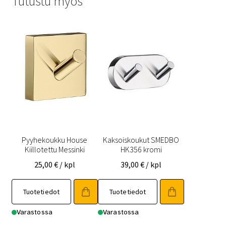
Tutustu myös
Pyyhekoukku House
Kaksoiskoukut SMEDBO
Kiillotettu Messinki
HK356 kromi
25,00
€
/ kpl
39,00
€
/ kpl
Tuotetiedot
Tuotetiedot
Varastossa
Varastossa