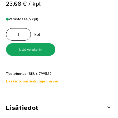
23,00
€
/ kpl
Varastossa
(5 kpl)
Nuppikoukkupari
Dot
kpl
Musta
määrä
Lisää ostoskoriin
Tuotetunnus (SKU):
799529
Laske toimituskulujen arvio
Lisätiedot