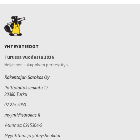
YHTEYSTIEDOT
Turussa vuodesta 1936
Neljännen sukupolven perheyritys
Rakentajan Sarokas Oy
Polttolaitoksenkatu 17
20380 Turku
02 275 2050
myynti@sarokas.fi
Y-tunnus: 0915304-6
Myyntitiimi ja yhteyshenkilöt