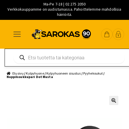
Ma-Pe 7-18 | 02 275 2050
Verkkokauppamme on uudistumassa. Pahoittelemme mahdollisia
häiriöitä.
Siirry
Siirry
Siirry
navigointiin
sisältöön
pääsisältöön
Products
search
Etusivu
/
Kylpyhuone
/
Kylpyhuoneen sisustus
/
Pyyhekoukut
/
Nuppikoukkupari Dot Musta