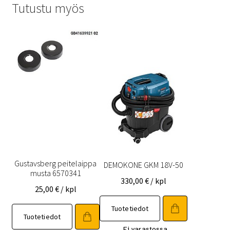
Tutustu myös
Gustavsberg peitelaippa
DEMOKONE GKM 18V-50
musta 6570341
330,00
€
/ kpl
25,00
€
/ kpl
Tuotetiedot
Tuotetiedot
Ei varastossa,