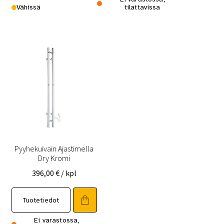
Vähissä
tilattavissa
Pyyhekuivain Ajastimella
Dry Kromi
396,00
€
/ kpl
Tuotetiedot
Ei varastossa,