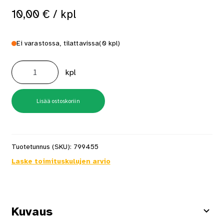
10,00
€
/ kpl
Ei varastossa, tilattavissa
(0 kpl)
SMEDBO
WC-
kpl
HARJA
POSL/KRO
FK311P
POSLIINI/KROMI
määrä
Lisää ostoskoriin
Tuotetunnus (SKU):
799455
Laske toimituskulujen arvio
Kuvaus