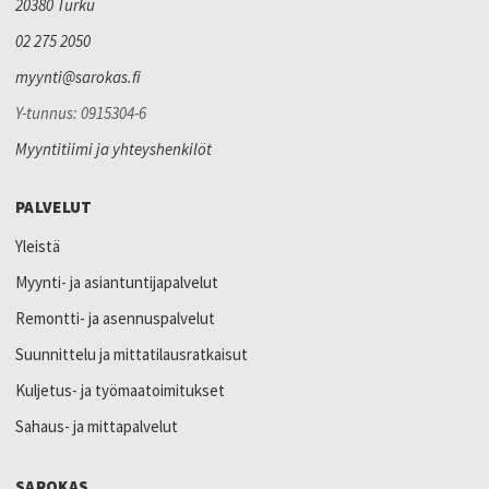
20380 Turku
02 275 2050
myynti@sarokas.fi
Y-tunnus: 0915304-6
Myyntitiimi ja yhteyshenkilöt
PALVELUT
Yleistä
Myynti- ja asiantuntijapalvelut
Remontti- ja asennuspalvelut
Suunnittelu ja mittatilausratkaisut
Kuljetus- ja työmaatoimitukset
Sahaus- ja mittapalvelut
SAROKAS