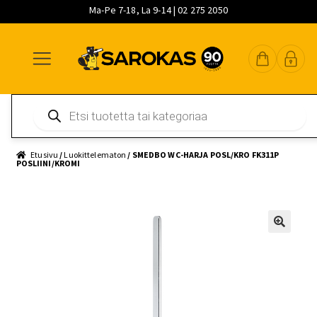
Ma-Pe 7-18, La 9-14 | 02 275 2050
Siirry
Siirry
Siirry
navigointiin
sisältöön
pääsisältöön
Products
search
Etusivu
/
Luokittelematon
/ SMEDBO WC-HARJA POSL/KRO FK311P
POSLIINI/KROMI