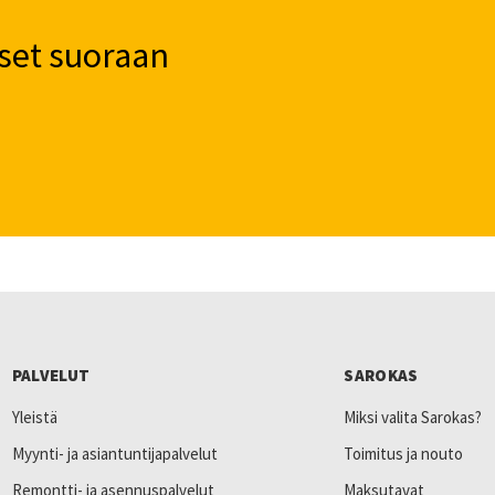
set suoraan
PALVELUT
SAROKAS
Yleistä
Miksi valita Sarokas?
Myynti- ja asiantuntijapalvelut
Toimitus ja nouto
Remontti- ja asennuspalvelut
Maksutavat