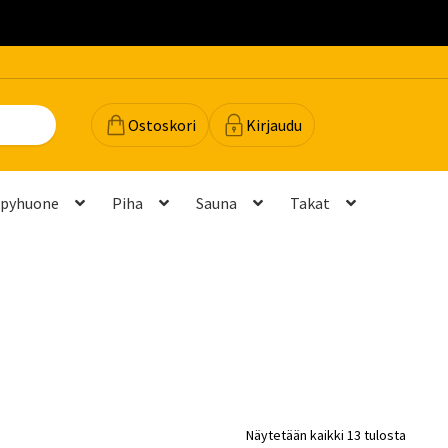
.
Ostoskori
Kirjaudu
lpyhuone
Piha
Sauna
Takat
dot
Majavan vinkit
Majavatili
Maksutavat
Meistä
teyttä
Palautukset ja vaihdot
Palvelut
Peruuttamispyyntö
elu ja mittatilausratkaisut
Takuu ja tuki
Näytetään kaikki 13 tulosta