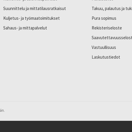
Suunnittelu ja mittatilausratkaisut
Takuu, palautus ja tuk
Kuljetus- ja työmaatoimitukset
Pura sopimus
Sahaus- ja mittapalvelut
Rekisteriseloste
Saavutettavuusselos
Vastuullisuus
Laskutustiedot
än.