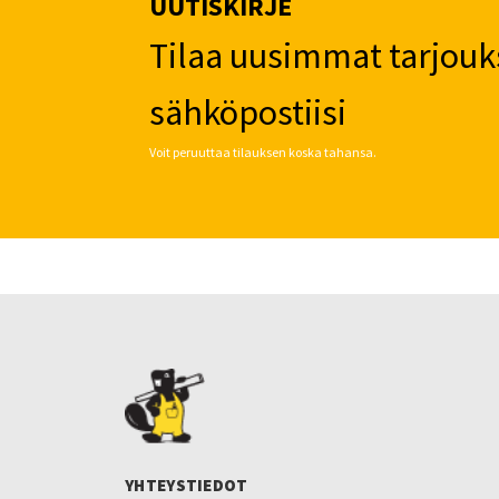
UUTISKIRJE
Tilaa uusimmat tarjouk
sähköpostiisi
Voit peruuttaa tilauksen koska tahansa.
YHTEYSTIEDOT