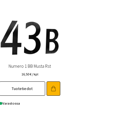
(FAQ)
Vastuullisuus
Yhteystiedot
Numero 1 BB Musta Rst
16,50
€
/ kpl
Tuotetiedot
Varastossa