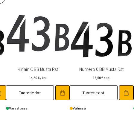
 saat saunan puupinnat taas siisteiksi
Usein kysytyt kysymykset 
Kirjain C BB Musta Rst
Numero 0 BB Musta Rst
14,50
€
/ kpl
16,50
€
/ kpl
Tuotetiedot
Tuotetiedot
Varastossa
Vähissä