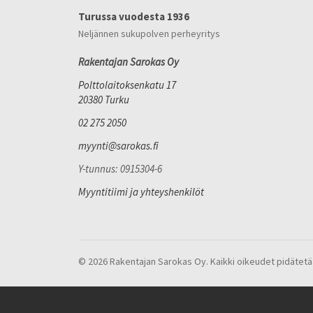
Turussa vuodesta 1936
Neljännen sukupolven perheyritys
Rakentajan Sarokas Oy
Polttolaitoksenkatu 17
20380 Turku
02 275 2050
myynti@sarokas.fi
Y-tunnus: 0915304-6
Myyntitiimi ja yhteyshenkilöt
© 2026 Rakentajan Sarokas Oy. Kaikki oikeudet pidätetä