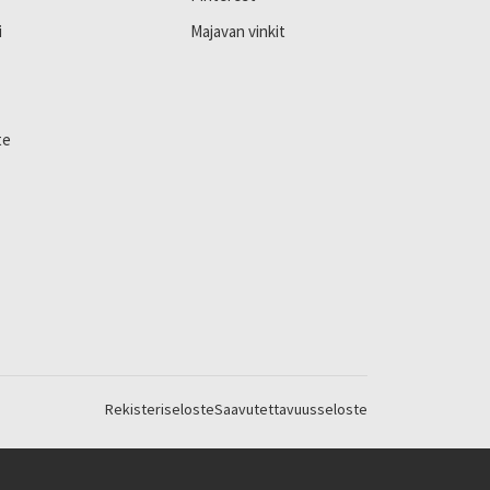
i
Majavan vinkit
te
Rekisteriseloste
Saavutettavuusseloste