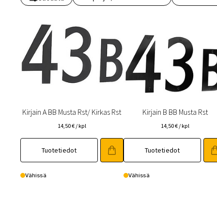
Toimitustavat- ja kulut
Tummuneet tai kuivat lauteet? Näin
Kirjain A BB Musta Rst/ Kirkas Rst
Kirjain B BB Musta Rst
14,50
€
/ kpl
14,50
€
/ kpl
Tuotetiedot
Tuotetiedot
Vähissä
Vähissä