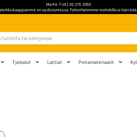
Ma-Pe 7-18 | 02 275 2050
Verkkokauppamme on uudistumassa. Pahoittelemme mahdollisia häiriöitä
Työkalut
Lattiat
Pintamateriaalit
Ky
et kannattaa vaihtaa?
Kuljetus ja työmaatoimitukset
Laskutustie
ta? Näillä 7 vaiheella saat sen kuntoon kesäksi
Ostoskori
Ota yh
palvelut
Saavutettavuusseloste
Sahaus ja mittapalvelut
Suunnitt
e